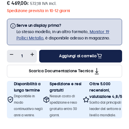
€ 469,00
€ 572,18 IVA incl.
Spedizione prevista in 10-12 giorni
Serve un display prima?
Lo stesso modello, in un altro formato,
Monitor 19
Pollici Metallo
, è disponibile adesso in magazzino.
Aggiungi al carrello
Scarica Documentazione Tecnica
Disponibilità a
Spedizione e resi
Oltre 5.000
lungo termine
gratuiti
recensioni,
Disponibile in
Nessun costo di
valutazione 4,8/5
modo
spedizione e reso
Scelto dai principali
continuativo negli
gratuito entro 30
leader del settore a
anni a venire.
giorni.
livello mondiale.