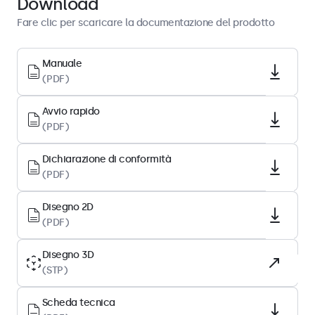
Download
Fare clic per scaricare la documentazione del prodotto
Architettura del display
Diagonale
Manuale
(PDF)
17.4 pollici (441 mm)
Rapporto d’aspetto
Avvio rapido
16:9 (4:3 regolabile)
(PDF)
Risoluzione del display
Dichiarazione di conformità
1920 x 1080
(PDF)
Pixel per pollice
127 PPI
Disegno 2D
(PDF)
Tipo di pannello
IPS-LCD
Disegno 3D
(STP)
Retroilluminazione
LED
Scheda tecnica
Superficie