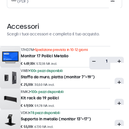
(PDF)
Rivestimento duro anti-abbagliamento (3H)
Orientamento supportato
Orizzontale, verticale, rivolto verso l'alto
Accessori
Scegli i tuoi accessori e completa il tuo acquisto.
Prestazioni del display
17HD7M
Spedizione prevista in 10-12 giorni
Luminosità massima
Monitor 17 Pollici Metallo
300 nits (tipico)
€ 469,00
€ 572,18 IVA incl.
Luminosità minima
VWB1
100+ pezzi disponibili
1 nit
Staffa da muro, piatta (monitor 7"~19")
€ 25,00
€ 30,50 IVA incl.
Rapporto di contrasto
RMK2
100+ pezzi disponibili
800:1
Kit rack da 19 pollici
Angolo di visione
€ 49,00
€ 59,78 IVA incl.
178° orizzontale, 178° verticale
VDK6
78 pezzi disponibili
Supporto in metallo (monitor 13"~17")
Tempo di risposta
€ 55,00
€ 67,10 IVA incl.
10 ms