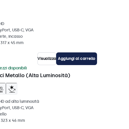
 HD
ayPort, USB-C, VGA
ete, incasso
x 317 x 45 mm
Visualizza
Aggiungi al carrello
ezzi disponibili
ci Metallo (Alta Luminosità)
HD ad alta luminosità
ayPort, USB-C, VGA
ello
x 323 x 46 mm