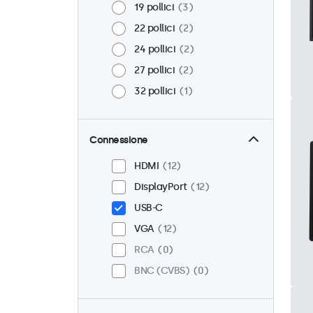
19 pollici
3
22 pollici
2
24 pollici
2
27 pollici
2
32 pollici
1
Connessione
HDMI
12
DisplayPort
12
USB-C
VGA
12
RCA
0
BNC (CVBS)
0