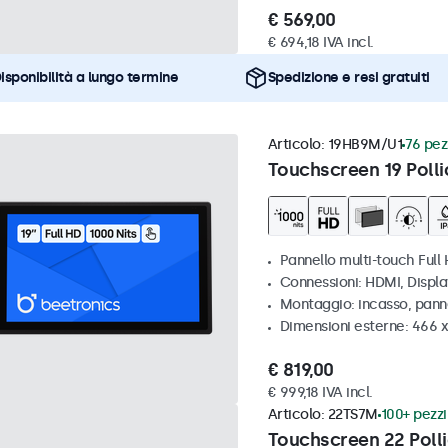
€ 569,00
€ 694,18 IVA incl.
isponibilità a lungo termine
Spedizione e resi gratuiti
Articolo:
19HB9M/U1
76 pezz
Touchscreen 19 Polli
Pannello multi-touch Full 
Connessioni: HDMI, Displ
Montaggio: incasso, pann
Dimensioni esterne: 466 
€ 819,00
€ 999,18 IVA incl.
Articolo:
22TS7M
100+ pezzi 
Touchscreen 22 Polli