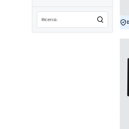
0
Alta luminosità
5
Leggibile alla luce del sole
D
5
Resistente all'acqua (IP65)
12
Antipolvere (IP65)
12
Utilizzo continuo (24/7)
12
Antivandalismo
12
EN50155
12
eMark
12
DNV
11