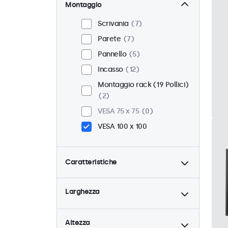
Montaggio
Scrivania
7
Parete
7
Pannello
5
Incasso
12
Montaggio rack (19 Pollici)
2
VESA 75 x 75
0
VESA 100 x 100
Caratteristiche
4:3 / 5:4
1
Larghezza
9-36 Volt
12
Dimmerabile
12
Altezza
Lettore multimediale USB