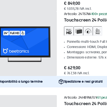
€ 849,00
€ 1.035,78 IVA incl.
Articolo:
24TS7M
100+ pezzi
Touchscreen 24 Polli
Pannello multi-touch Full
Connessioni: HDMI, Displ
Montaggio: scrivania, par
Dimensioni esterne: 576 
€ 629,00
€ 767,38 IVA incl.
isponibilità a lungo termine
Spedizione e resi gratuiti
Articolo:
24HB9M/U1
51 pez
Touchscreen 24 Polli