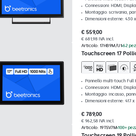
Connessioni: HDMI, Displ
Montaggio: scrivania, par
Dimensioni esterne: 430 
€ 559,00
€ 681,98 IVA incl.
Articolo:
17HB9M/U1
62 pezz
Touchscreen 17 Polli
Pannello multi-touch Full 
Connessioni: HDMI, Displ
Montaggio: incasso, pann
Dimensioni esterne: 417 
€ 789,00
€ 962,58 IVA incl.
Articolo:
19TSV7M
100+ pezz
Touchscreen 19 Polli