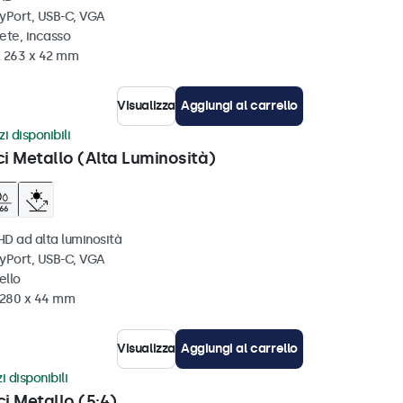
ayPort, USB-C, VGA
ete, incasso
x 263 x 42 mm
Visualizza
Aggiungi al carrello
i disponibili
ci Metallo (Alta Luminosità)
HD ad alta luminosità
ayPort, USB-C, VGA
ello
x 280 x 44 mm
Visualizza
Aggiungi al carrello
i disponibili
ci Metallo (5:4)