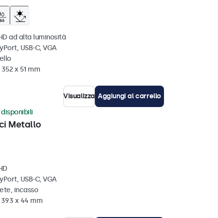
HD ad alta luminosità
ayPort, USB-C, VGA
ello
x 352 x 51 mm
Visualizza
Aggiungi al carrello
disponibili
ci Metallo
 HD
ayPort, USB-C, VGA
ete, incasso
x 393 x 44 mm