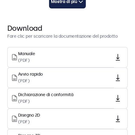
Mostra di più
Scaricare PDF
Architettura del display
Download
Rapporto d’aspetto
Fare clic per scaricare la documentazione del prodotto
16:9 (4:3 regolabile)
Risoluzione del display
Manuale
(PDF)
1920 x 1080
Pixel per pollice
Avvio rapido
70 PPI
(PDF)
Diagonale
Dichiarazione di conformità
31.5 pollici (803 mm)
(PDF)
Tipo di pannello
IPS-LCD
Disegno 2D
(PDF)
Retroilluminazione
LED