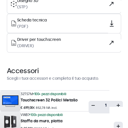
Disegno 3D
(STP)
Superficie
Vetro temperato
Scheda tecnica
Orientamento supportato
(PDF)
Orizzontale, verticale, rivolto verso l'alto
Driver per touchscreen
(DRIVER)
Prestazioni del display
Luminosità massima
350 nits (tipico)
Accessori
Luminosità minima
Scegli i tuoi accessori e completa il tuo acquisto.
1 nit
Rapporto di contrasto
32TS7M
100+ pezzi disponibili
Touchscreen 32 Pollici Metallo
1200:1
€ 699,00
€ 852,78 IVA incl.
Angolo di visione
VWB7
100+ pezzi disponibili
178° orizzontale, 178° verticale
Staffa da muro, piatta