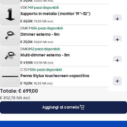
Tempo di risposta
€ 25,00
€ 30,50 IVA incl.
10 ms
VDK7
69 pezzi disponibili
Supporto in metallo (monitor 19"~32")
Risoluzioni supportate
€ 65,00
€ 79,30 IVA incl.
1920 x 1080 (max), 640 x 480 (min)
DMK7
100+ pezzi disponibili
Sistema
Dimmer esterno - 5m
PAL/NTSC/SECAM
€ 25,00
€ 30,50 IVA incl.
DMK8
52 pezzi disponibili
Multi-dimmer esterno - 5m
Tecnologia touch
€ 49,00
€ 59,78 IVA incl.
Tecnologia touch
CTS7
100+ pezzi disponibili
Penna Stylus touchscreen capacitiva
Capacitivo (PCAP)
€ 15,00
€ 18,30 IVA incl.
Punti di contatto
Totale:
€ 699,00
10 punti di contatto (Multitouch)
€ 852,78
IVA incl.
Interfaccia touch
Aggiungi al carrello
Conforme USB HID
Controllo touch
i montaggio
Caratteristiche tecniche
Download
Accessori