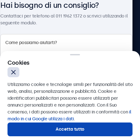
Connettività
Hai bisogno di un consiglio?
Chi siamo
HDMI
Contattaci per telefono al 011 1962 1372 o scrivici utilizzando il
seguente modulo.
1x
DisplayPort
1x
Beetronics
VGA
1x
Cookies
Via Confienza, 10, 10121 Torino, Italia
USB-C
4.8/5 la valutazione di 5000+ aziende
1x Video, audio, touch
Utilizziamo cookie e tecnologie simili per funzionalità del sito
Italiano
USB-A
web, analisi, personalizzazione e pubblicità. Cookie e
identificatori pubblicitari possono essere utilizzati per
Tramite l'adattatore da USB-C a USB-A si attiva la
Inviare
annunci personalizzati e non personalizzati. Con il Suo
funzionalità touch. Inoltre deve essere combinato con HDMI,
consenso, i dati possono essere utilizzati in conformità con
il
DisplayPort o VGA per video e audio.
Oppure chiamaci al
011 1962 1372
modo in cui Google utilizza i dati
.
Ingresso Aux (3,5mm)
Accetta tutto
Hai bisogno di un consiglio?
1x
Contatta i nostri esperti.