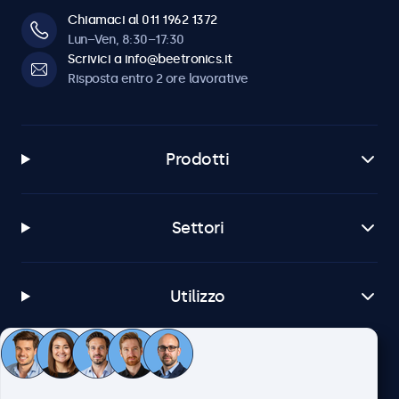
Chiamaci al 011 1962 1372
Software e compatibilità
Lun–Ven, 8:30–17:30
Scrivici a info@beetronics.it
Windows
Risposta entro 2 ore lavorative
Windows 8, 10, 11
Windows Embedded
Windows Embedded 8 Industry, 8.1 Industry, IoT Enterprise
Prodotti
macOS
Tahoe, Sequoia, Sonoma
Settori
Linux
Tutte le distribuzioni Linux
Brightsign
Utilizzo
Tutte le versioni di BrightsignOS
Samsung DeX
Tutte le versioni di Samsung DeX
Servizio Clienti