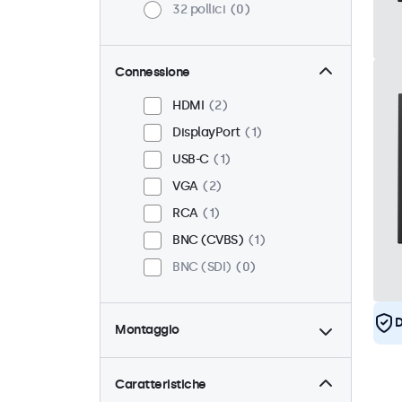
32 pollici
0
Connessione
HDMI
2
DisplayPort
1
USB-C
1
VGA
2
RCA
1
BNC (CVBS)
1
BNC (SDI)
0
D
Montaggio
Scrivania
2
Parete
2
Caratteristiche