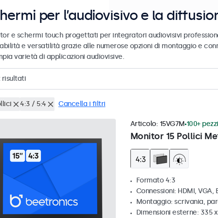
hermi per l’audiovisivo e la diffusio
tor e schermi touch progettati per integratori audiovisivi profession
abilità e versatilità grazie alle numerose opzioni di montaggio e conn
pia varietà di applicazioni audiovisive.
risultati
llici
4:3 / 5:4
Cancella i filtri
Articolo:
15VG7M
100+ pezzi
Monitor 15 Pollici Me
Formato 4:3
Connessioni: HDMI, VGA,
Montaggio: scrivania, par
Dimensioni esterne: 335 