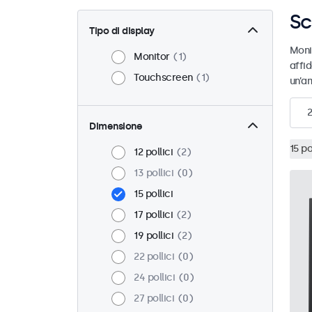
Sc
Tipo di display
Moni
Monitor
1
affid
Touchscreen
1
un’am
2
Dimensione
15 po
12 pollici
2
13 pollici
0
15 pollici
17 pollici
2
19 pollici
2
22 pollici
0
24 pollici
0
27 pollici
0