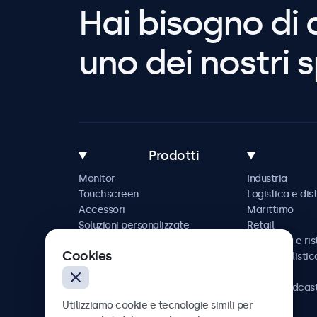
Hai bisogno di 
uno dei nostri s
Prodotti
Monitor
Industria
Touchscreen
Logistica e dis
Accessori
Marittimo
Soluzioni personalizzate
Retail
Ospitalità e ri
Cookies
Automobilistic
Ferrovia
AV e broadcas
Sanità
Utilizziamo cookie e tecnologie simili per