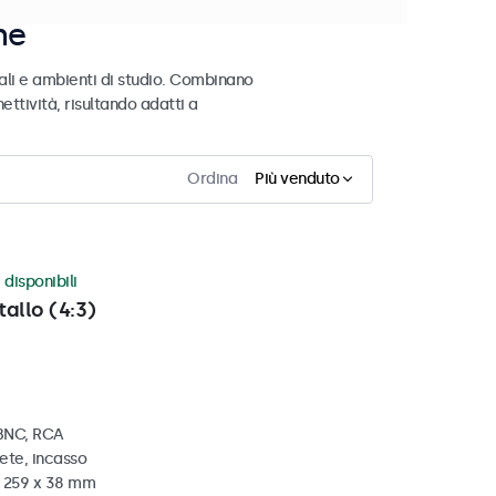
ne
ali e ambienti di studio. Combinano
ettività, risultando adatti a
Ordina
Più venduto
 disponibili
tallo (4:3)
 BNC, RCA
ete, incasso
x 259 x 38 mm