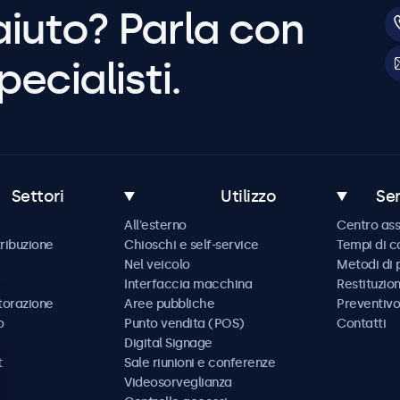
aiuto? Parla con
pecialisti.
Settori
Utilizzo
Ser
All'esterno
Centro ass
tribuzione
Chioschi e self-service
Tempi di 
Nel veicolo
Metodi di
Interfaccia macchina
Restituzio
storazione
Aree pubbliche
Preventivo
o
Punto vendita (POS)
Contatti
Digital Signage
t
Sale riunioni e conferenze
Videosorveglianza