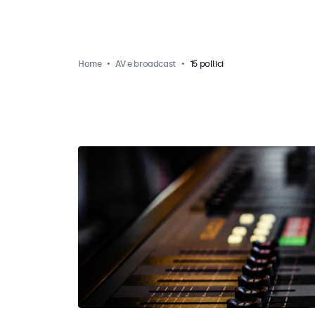
Home
AV e broadcast
15 pollici