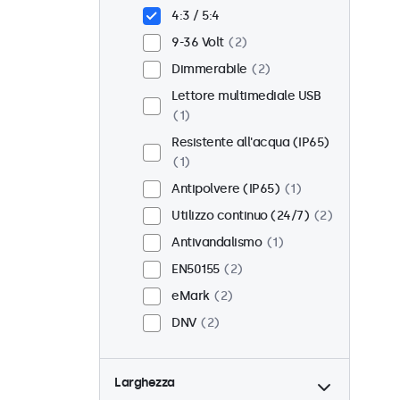
Incasso
2
4:3 / 5:4
Montaggio rack (19 Pollici)
9-36 Volt
2
2
Dimmerabile
2
VESA 75 x 75
2
Lettore multimediale USB
VESA 100 x 100
0
1
Resistente all'acqua (IP65)
1
Antipolvere (IP65)
1
Utilizzo continuo (24/7)
2
Antivandalismo
1
EN50155
2
eMark
2
DNV
2
Larghezza