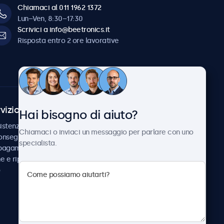
Chiamaci al 011 1962 1372
Lun–Ven, 8:30–17:30
Scrivici a info@beetronics.it
Risposta entro 2 ore lavorative
vizio Clienti
Chi siamo
Hai bisogno di aiuto?
istenza
Collaborazioni
Chiamaci o inviaci un messaggio per parlare con uno
consegna
Notizie e aggiornamenti
specialista.
 pagamento
Informazioni su
ne e riparazione
Beetronics
Lavora con noi
Termini e condizioni
Informativa sulla Privacy