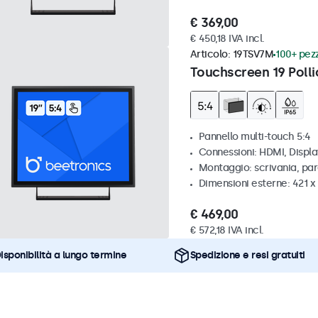
€ 369,00
€ 450,18 IVA incl.
Articolo:
19TSV7M
100+ pezz
Touchscreen 19 Polli
Pannello multi-touch 5:4
Connessioni: HDMI, Displ
Montaggio: scrivania, par
Dimensioni esterne: 421 
€ 469,00
€ 572,18 IVA incl.
isponibilità a lungo termine
Spedizione e resi gratuiti