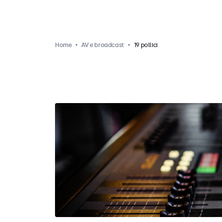
Home
AV e broadcast
19 pollici