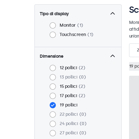
Sc
Tipo di display
Moni
Monitor
1
affid
Touchscreen
1
un’am
2
Dimensione
19 po
12 pollici
2
13 pollici
0
15 pollici
2
17 pollici
2
19 pollici
22 pollici
0
24 pollici
0
27 pollici
0