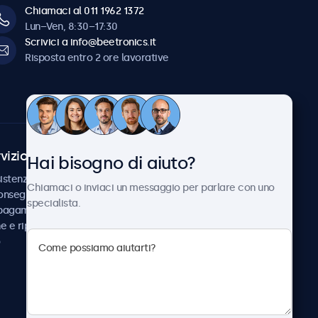
Chiamaci al 011 1962 1372
Lun–Ven, 8:30–17:30
Scrivici a info@beetronics.it
Risposta entro 2 ore lavorative
vizio Clienti
Chi siamo
Hai bisogno di aiuto?
istenza
Collaborazioni
Chiamaci o inviaci un messaggio per parlare con uno
consegna
Notizie e aggiornamenti
specialista.
 pagamento
Informazioni su
ne e riparazione
Beetronics
Lavora con noi
Termini e condizioni
Informativa sulla Privacy