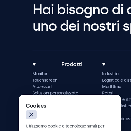
Hai bisogno di 
uno dei nostri s
Prodotti
Monitor
Industria
Touchscreen
Logistica e dis
Accessori
Marittimo
Soluzioni personalizzate
Retail
Ospitalità e ri
Cookies
Automobilistic
Ferrovia
AV e broadcas
Sanità
Utilizziamo cookie e tecnologie simili per