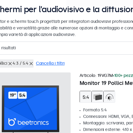
hermi per l’audiovisivo e la diffusio
tor e schermi touch progettati per integratori audiovisivi profession
abilità e versatilità grazie alle numerose opzioni di montaggio e conn
pia varietà di applicazioni audiovisive.
risultati
llici
4:3 / 5:4
Cancella i filtri
Articolo:
19VG7M
100+ pezzi
Monitor 19 Pollici Me
Formato 5:4
Connessioni: HDMI, VGA,
Montaggio: scrivania, par
Dimensioni esterne: 410 