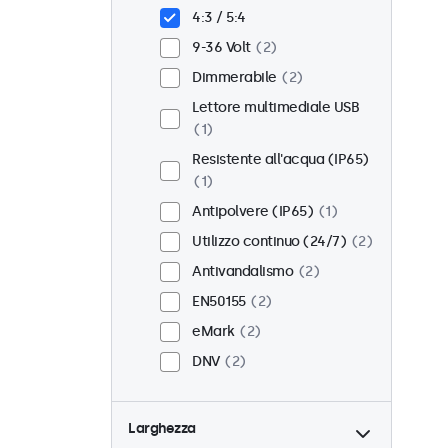
Incasso
2
4:3 / 5:4
Montaggio rack (19 Pollici)
9-36 Volt
2
2
Dimmerabile
2
VESA 75 x 75
0
Lettore multimediale USB
VESA 100 x 100
2
1
Resistente all'acqua (IP65)
1
Antipolvere (IP65)
1
Utilizzo continuo (24/7)
2
Antivandalismo
2
EN50155
2
eMark
2
DNV
2
Larghezza