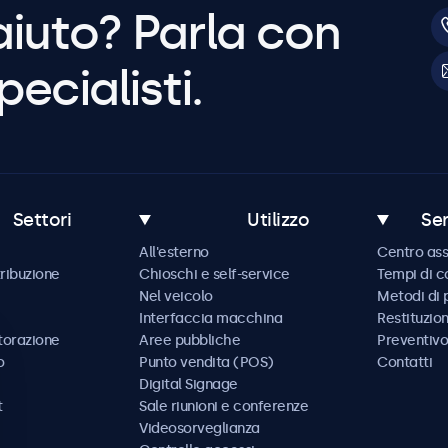
aiuto? Parla con
pecialisti.
Settori
Utilizzo
Ser
All'esterno
Centro ass
tribuzione
Chioschi e self-service
Tempi di 
Nel veicolo
Metodi di
Interfaccia macchina
Restituzio
storazione
Aree pubbliche
Preventivo
o
Punto vendita (POS)
Contatti
Digital Signage
t
Sale riunioni e conferenze
Videosorveglianza