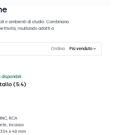
ne
ali e ambienti di studio. Combinano
ettività, risultando adatti a
Ordina
Più venduto
 disponibili
tallo (5:4)
 BNC, RCA
ete, incasso
x 334 x 40 mm