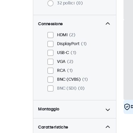
32 pollici
0
Connessione
HDMI
2
DisplayPort
1
USB-C
1
VGA
2
RCA
1
BNC (CVBS)
1
BNC (SDI)
0
D
Montaggio
Scrivania
2
Parete
2
Caratteristiche