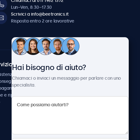
Chiamaci al 011 1962 1372
Lun–Ven, 8:30–17:30
Scrivici a info@beetronics.it
Risposta entro 2 ore lavorative
vizio Clienti
Chi siamo
Hai bisogno di aiuto?
istenza
Collaborazioni
Chiamaci o inviaci un messaggio per parlare con uno
consegna
Notizie e aggiornamenti
specialista.
 pagamento
Informazioni su
ne e riparazione
Beetronics
Lavora con noi
Termini e condizioni
Informativa sulla Privacy