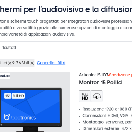
hermi per l’audiovisivo e la diffusio
tor e schermi touch progettati per integratori audiovisivi profession
abilità e versatilità grazie alle numerose opzioni di montaggio e conn
pia varietà di applicazioni audiovisive.
6
risultati
llici
9-36 Volt
Cancella i filtri
Articolo:
15HD7
Spedizione p
venduto
Monitor 15 Pollici
Risoluzione 1920 x 1080 (F
Connessioni: HDMI, VGA,
Montaggio: scrivania, pa
Dimensioni esterne: 372 