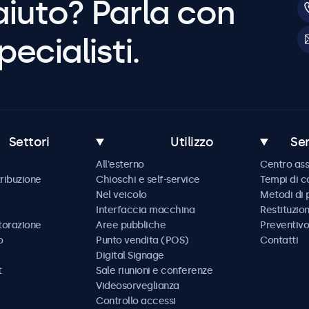
aiuto? Parla con
pecialisti.
Settori
Utilizzo
Ser
All'esterno
Centro ass
tribuzione
Chioschi e self-service
Tempi di 
Nel veicolo
Metodi di
Interfaccia macchina
Restituzio
storazione
Aree pubbliche
Preventivo
o
Punto vendita (POS)
Contatti
Digital Signage
t
Sale riunioni e conferenze
Videosorveglianza
Controllo accessi