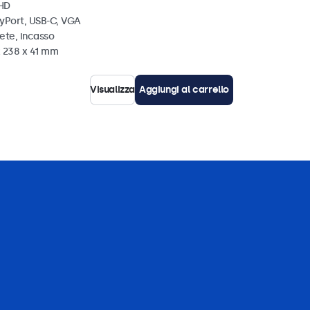
 HD
ayPort, USB-C, VGA
ete, incasso
x 238 x 41 mm
Visualizza
Aggiungi al carrello