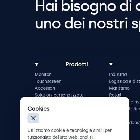
Hai bisogno di 
uno dei nostri s
Prodotti
Monitor
Industria
Touchscreen
Logistica e dis
Accessori
Marittimo
Soluzioni personalizzate
Retail
Ospitalità e ri
Cookies
Automobilistic
Ferrovia
AV e broadcas
Sanità
Utilizziamo cookie e tecnologie simili per
funzionalità del sito web, analisi,