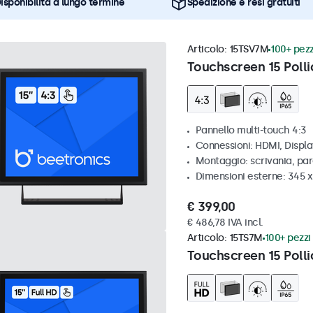
isponibilità a lungo termine
Spedizione e resi gratuiti
Articolo:
15TSV7M
100+ pezz
Touchscreen 15 Polli
Pannello multi-touch 4:3
Connessioni: HDMI, Displ
Montaggio: scrivania, par
Dimensioni esterne: 345 
€ 399,00
€ 486,78 IVA incl.
Articolo:
15TS7M
100+ pezzi 
Touchscreen 15 Polli