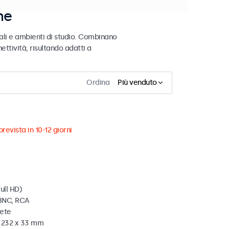
ne
ali e ambienti di studio. Combinano
ettività, risultando adatti a
Ordina
Più venduto
revista in 10-12 giorni
ull HD)
 BNC, RCA
rete
x 232 x 33 mm