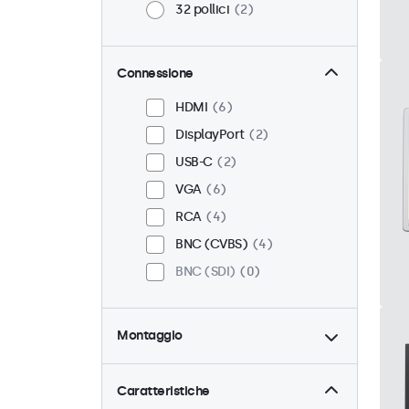
32 pollici
2
Connessione
HDMI
6
DisplayPort
2
USB-C
2
VGA
6
RCA
4
BNC (CVBS)
4
BNC (SDI)
0
Montaggio
Scrivania
6
Parete
6
Caratteristiche