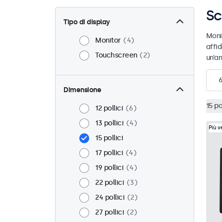
Sc
Tipo di display
Moni
Monitor
4
affid
Touchscreen
2
un’am
Dimensione
15 po
12 pollici
6
13 pollici
4
Più 
15 pollici
17 pollici
4
19 pollici
4
22 pollici
3
24 pollici
2
27 pollici
2