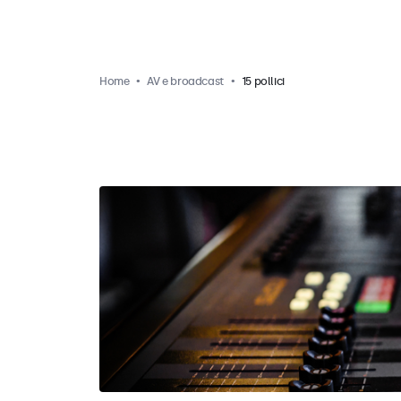
Home
AV e broadcast
15 pollici