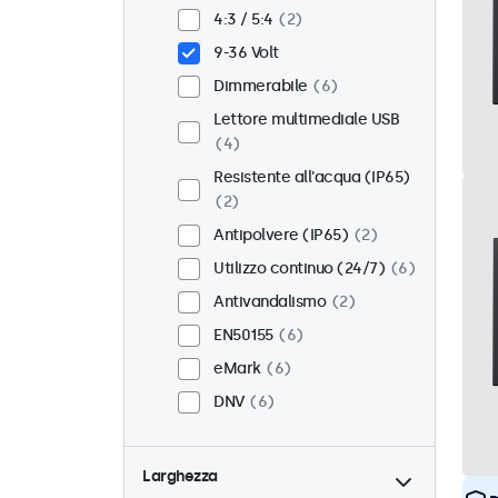
Incasso
4
4:3 / 5:4
2
Montaggio rack (19 Pollici)
9-36 Volt
6
Dimmerabile
6
VESA 75 x 75
6
Lettore multimediale USB
VESA 100 x 100
0
4
Resistente all'acqua (IP65)
2
Antipolvere (IP65)
2
Utilizzo continuo (24/7)
6
Antivandalismo
2
EN50155
6
eMark
6
DNV
6
Larghezza