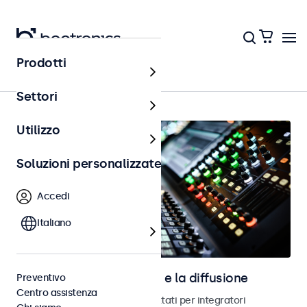
Prodotti
AV e broadcast
Settori
Utilizzo
Soluzioni personalizzate
Accedi
Italiano
Schermi per l’audiovisivo e la diffusione
Preventivo
Centro assistenza
Monitor e schermi touch progettati per integratori