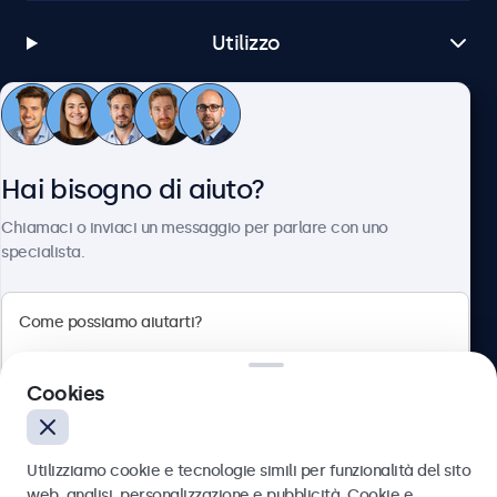
Utilizzo
Servizio Clienti
Hai bisogno di aiuto?
Chi siamo
Chiamaci o inviaci un messaggio per parlare con uno
specialista.
Beetronics
Cookies
Via Confienza, 10, 10121 Torino, Italia
4.8/5 la valutazione di 5000+ aziende
Utilizziamo cookie e tecnologie simili per funzionalità del sito
Italiano
web, analisi, personalizzazione e pubblicità. Cookie e