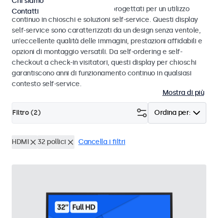
Chi siamo
Monitor e display touchscreen progettati per un utilizzo
Contatti
continuo in chioschi e soluzioni self-service. Questi display
self-service sono caratterizzati da un design senza ventole,
un'eccellente qualità delle immagini, prestazioni affidabili e
opzioni di montaggio versatili. Da self-ordering e self-
checkout a check-in visitatori, questi display per chioschi
garantiscono anni di funzionamento continuo in qualsiasi
contesto self-service.
Mostra di più
Filtro (
2
)
Ordina per:
HDMI
32 pollici
Cancella i filtri