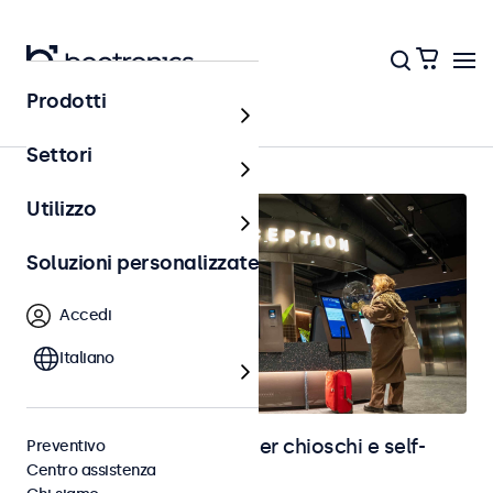
Prodotti
Home
Settori
Utilizzo
Soluzioni personalizzate
Accedi
Italiano
Monitor e touchscreen per chioschi e self-
Preventivo
Centro assistenza
service