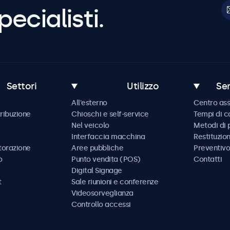
pecialisti.
Settori
Utilizzo
Ser
All'esterno
Centro ass
tribuzione
Chioschi e self-service
Tempi di 
Nel veicolo
Metodi di
Interfaccia macchina
Restituzio
storazione
Aree pubbliche
Preventivo
o
Punto vendita (POS)
Contatti
Digital Signage
t
Sale riunioni e conferenze
Videosorveglianza
Controllo accessi