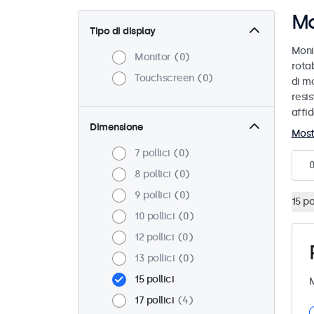
Mo
Tipo di display
Moni
Monitor
0
rotab
Touchscreen
0
di mo
resis
affid
Dimensione
Most
7 pollici
0
8 pollici
0
9 pollici
0
15 po
10 pollici
0
12 pollici
0
13 pollici
0
15 pollici
M
17 pollici
4