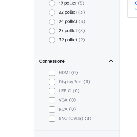
19 pollici
5
C
22 pollici
3
24 pollici
3
27 pollici
3
32 pollici
2
Connessione
HDMI
0
DisplayPort
0
USB-C
0
VGA
0
RCA
0
BNC (CVBS)
0