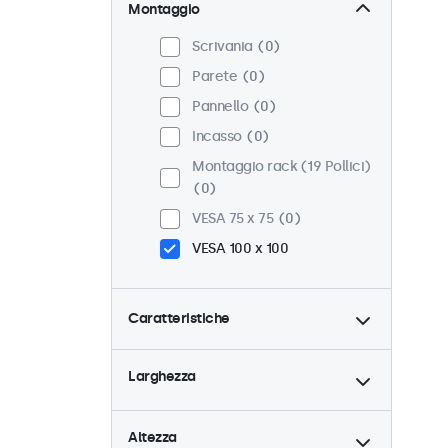
Montaggio
Scrivania
0
Parete
0
Pannello
0
Incasso
0
Montaggio rack (19 Pollici)
0
VESA 75 x 75
0
VESA 100 x 100
Caratteristiche
4:3 / 5:4
0
Larghezza
9-36 Volt
0
Dimmerabile
0
Altezza
Lettore multimediale USB