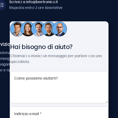
Scrivici a info@beetronics.it
Risposta entro 2 ore lavorative
vizio Clienti
Chi siamo
Hai bisogno di aiuto?
istenza
Collaborazioni
Chiamaci o inviaci un messaggio per parlare con uno
consegna
Notizie e aggiornamenti
specialista.
 pagamento
Informazioni su
ne e riparazione
Beetronics
Lavora con noi
Termini e condizioni
Informativa sulla Privacy