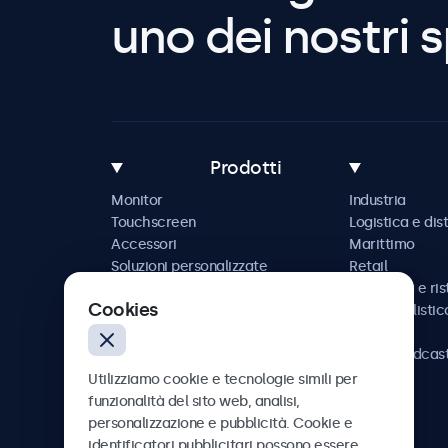
uno dei nostri s
Prodotti
Monitor
Industria
Touchscreen
Logistica e dis
Accessori
Marittimo
Soluzioni personalizzate
Retail
Ospitalità e ri
Cookies
Automobilistic
Ferrovia
AV e broadcas
Sanità
Utilizziamo cookie e tecnologie simili per
funzionalità del sito web, analisi,
personalizzazione e pubblicità. Cookie e
identificatori pubblicitari possono essere