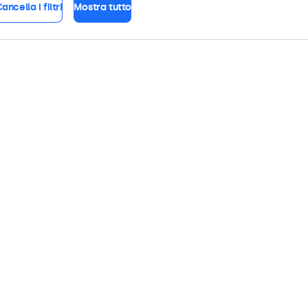
ancella i filtri
Mostra tutto