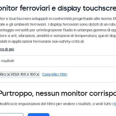
nitor ferroviari e display touchscr
tor e touchscreen sviluppati in conformità progettuale alle norme EN
ile e gli ambienti ferroviari. I display ferroviari sono dotati di un ro
ntaggio versatili per un’integrazione fluida in un’ampia gamma di app
tere a urti, vibrazioni, umidità e variazioni di temperatura, questi dis
abili in applicazioni ferroviarie non-safety-critical.
ra di più
0
risultati
llici
VESA 100 x 100
Cancella i filtri
Purtroppo, nessun monitor corrispond
odifica le impostazioni del filtro per vedere i risultati, o vedi tutti i
f