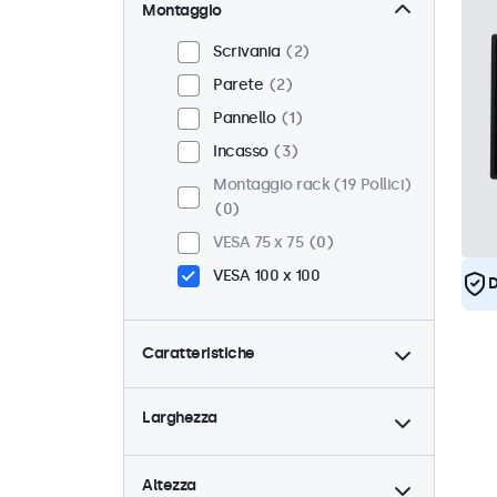
Montaggio
Scrivania
2
Parete
2
Pannello
1
Incasso
3
Montaggio rack (19 Pollici)
0
VESA 75 x 75
0
VESA 100 x 100
D
Caratteristiche
4:3 / 5:4
0
Larghezza
9-36 Volt
3
Dimmerabile
3
Altezza
Lettore multimediale USB