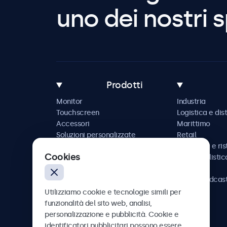
uno dei nostri s
Prodotti
Monitor
Industria
Touchscreen
Logistica e dis
Accessori
Marittimo
Soluzioni personalizzate
Retail
Ospitalità e ri
Cookies
Automobilistic
Ferrovia
AV e broadcas
Sanità
Utilizziamo cookie e tecnologie simili per
funzionalità del sito web, analisi,
personalizzazione e pubblicità. Cookie e
identificatori pubblicitari possono essere