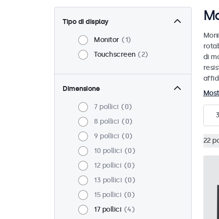
Mo
Tipo di display
Moni
Monitor
1
rotab
Touchscreen
2
di mo
resis
affid
Dimensione
Most
7 pollici
0
8 pollici
0
9 pollici
0
22 po
10 pollici
0
12 pollici
0
13 pollici
0
15 pollici
0
17 pollici
4