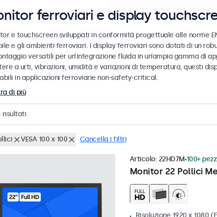
nitor ferroviari e display touchscr
tor e touchscreen sviluppati in conformità progettuale alle norme EN
ile e gli ambienti ferroviari. I display ferroviari sono dotati di un ro
ntaggio versatili per un’integrazione fluida in un’ampia gamma di app
tere a urti, vibrazioni, umidità e variazioni di temperatura, questi dis
abili in applicazioni ferroviarie non-safety-critical.
ra di più
3
risultati
llici
VESA 100 x 100
Cancella i filtri
Articolo:
22HD7M
100+ pezzi
Monitor 22 Pollici Me
Risoluzione 1920 x 1080 (F