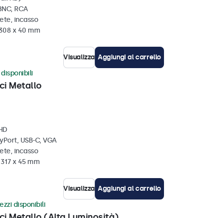
 BNC, RCA
ete, incasso
x 308 x 40 mm
Visualizza
Aggiungi al carrello
disponibili
ci Metallo
 HD
ayPort, USB-C, VGA
ete, incasso
x 317 x 45 mm
Visualizza
Aggiungi al carrello
ezzi disponibili
ci Metallo (Alta Luminosità)