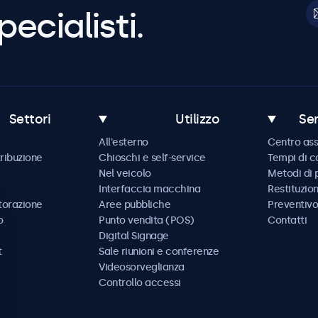
pecialisti.
Settori
Utilizzo
Ser
All'esterno
Centro ass
tribuzione
Chioschi e self-service
Tempi di 
Nel veicolo
Metodi di
Interfaccia macchina
Restituzio
storazione
Aree pubbliche
Preventivo
o
Punto vendita (POS)
Contatti
Digital Signage
t
Sale riunioni e conferenze
Videosorveglianza
Controllo accessi