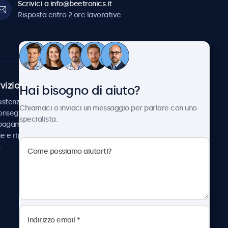
Scrivici a info@beetronics.it
Risposta entro 2 ore lavorative
vizio Clienti
Chi siamo
Hai bisogno di aiuto?
istenza
Collaborazioni
Chiamaci o inviaci un messaggio per parlare con uno
consegna
Notizie e aggiornamenti
specialista.
 pagamento
Informazioni su
ne e riparazione
Beetronics
Lavora con noi
Termini e condizioni
Informativa sulla Privacy