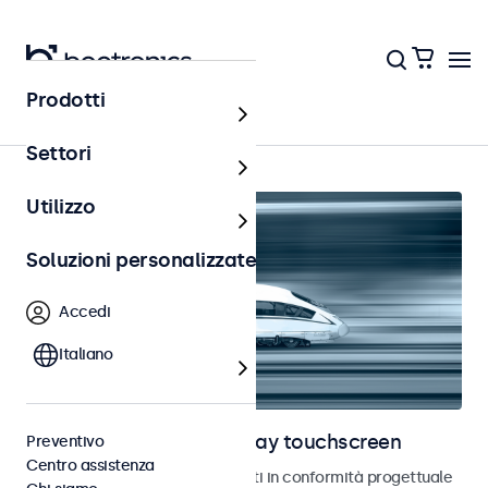
Prodotti
Ferrovia
Settori
Utilizzo
Soluzioni personalizzate
Accedi
Italiano
Monitor ferroviari e display touchscreen
Preventivo
Centro assistenza
Monitor e touchscreen sviluppati in conformità progettuale