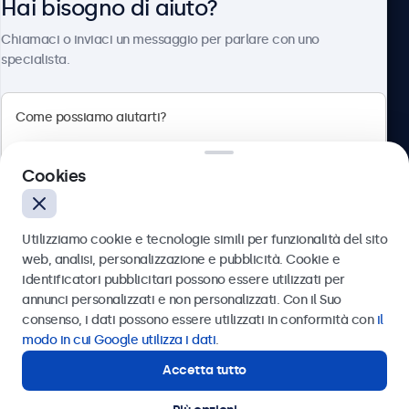
Hai bisogno di aiuto?
Chi siamo
Chiamaci o inviaci un messaggio per parlare con uno
specialista.
Beetronics
Cookies
Via Confienza, 10, 10121 Torino, Italia
4.8/5 la valutazione di 5000+ aziende
Utilizziamo cookie e tecnologie simili per funzionalità del sito
Italiano
web, analisi, personalizzazione e pubblicità. Cookie e
identificatori pubblicitari possono essere utilizzati per
Inviare
annunci personalizzati e non personalizzati. Con il Suo
consenso, i dati possono essere utilizzati in conformità con
il
Oppure chiamaci al
011 1962 1372
modo in cui Google utilizza i dati
.
Accetta tutto
Hai bisogno di aiuto?
Contatta i nostri esperti