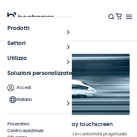
Prodotti
Ferrovia
Settori
Utilizzo
Soluzioni personalizzate
Accedi
Italiano
Monitor ferroviari e display touchscreen
Preventivo
Centro assistenza
Monitor e touchscreen sviluppati in conformità progettuale