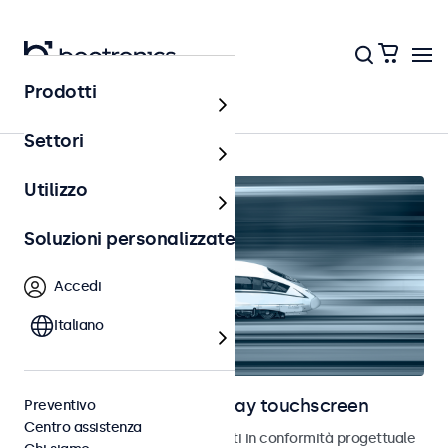
Prodotti
Home
Settori
Utilizzo
Soluzioni personalizzate
Accedi
Italiano
Monitor ferroviari e display touchscreen
Preventivo
Centro assistenza
Monitor e touchscreen sviluppati in conformità progettuale