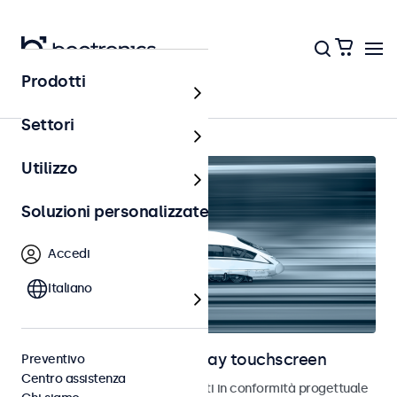
Prodotti
Ferrovia
Settori
Utilizzo
Soluzioni personalizzate
Accedi
Italiano
Monitor ferroviari e display touchscreen
Preventivo
Centro assistenza
Monitor e touchscreen sviluppati in conformità progettuale