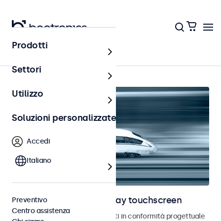
Prodotti
Ferrovia
Settori
Utilizzo
Soluzioni personalizzate
Accedi
Italiano
Monitor ferroviari e display touchscreen
Preventivo
Centro assistenza
Monitor e touchscreen sviluppati in conformità progettuale