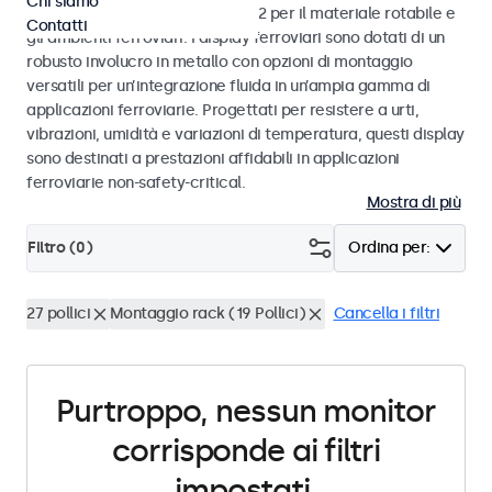
Chi siamo
alle norme EN 50155 e EN 45545-2 per il materiale rotabile e
Contatti
gli ambienti ferroviari. I display ferroviari sono dotati di un
robusto involucro in metallo con opzioni di montaggio
versatili per un’integrazione fluida in un’ampia gamma di
applicazioni ferroviarie. Progettati per resistere a urti,
vibrazioni, umidità e variazioni di temperatura, questi display
sono destinati a prestazioni affidabili in applicazioni
ferroviarie non-safety-critical.
Mostra di più
Filtro (
0
)
Ordina per:
27 pollici
Montaggio rack (19 Pollici)
Cancella i filtri
Purtroppo, nessun monitor
corrisponde ai filtri
impostati.