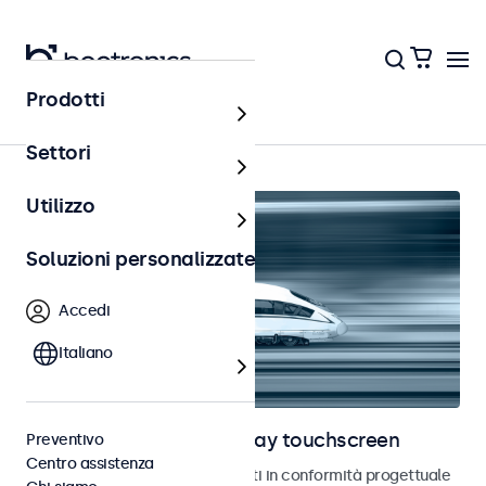
Prodotti
Home
Settori
Utilizzo
Soluzioni personalizzate
Accedi
Italiano
Monitor ferroviari e display touchscreen
Preventivo
Centro assistenza
Monitor e touchscreen sviluppati in conformità progettuale