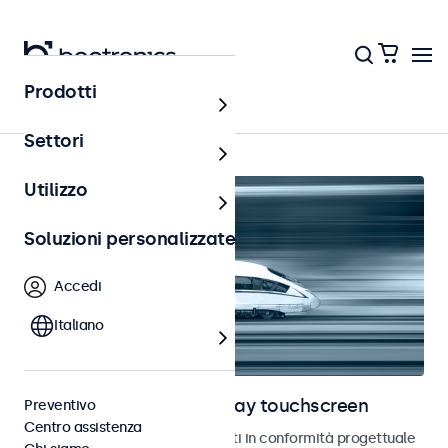
Prodotti
Ferrovia
Settori
Utilizzo
Soluzioni personalizzate
Accedi
Italiano
Monitor ferroviari e display touchscreen
Preventivo
Centro assistenza
Monitor e touchscreen sviluppati in conformità progettuale