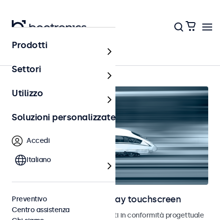
Prodotti
Ferrovia
Settori
Utilizzo
Soluzioni personalizzate
Accedi
Italiano
Monitor ferroviari e display touchscreen
Preventivo
Centro assistenza
Monitor e touchscreen sviluppati in conformità progettuale