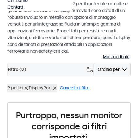
Chi siamo
alle norme EN 50155 e EN 45545-2 per il materiale rotabile e
Contatti
gli ambienti ferroviari. I display ferroviari sono dotati di un
robusto involucro in metallo con opzioni di montaggio
versatili per un’integrazione fluida in un’ampia gamma di
applicazioni ferroviarie. Progettati per resistere a urti,
vibrazioni, umidità e variazioni di temperatura, questi display
sono destinati a prestazioni affidabili in applicazioni
ferroviarie non-safety-critical.
Mostra di più
Filtro (
0
)
Ordina per:
9 pollici
DisplayPort
Cancella i filtri
Purtroppo, nessun monitor
corrisponde ai filtri
impostati.