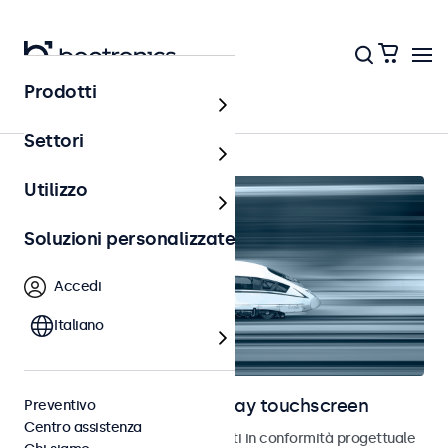
Prodotti
Home
Settori
Utilizzo
Soluzioni personalizzate
Accedi
Italiano
Monitor ferroviari e display touchscreen
Preventivo
Centro assistenza
Monitor e touchscreen sviluppati in conformità progettuale