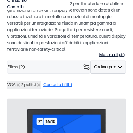
Chi siamo
alle norme EN 50155 e EN 45545-2 per il materiale rotabile e
Contatti
gli ambienti ferroviari. I display ferroviari sono dotati di un
robusto involucro in metallo con opzioni di montaggio
versatili per un’integrazione fluida in un’ampia gamma di
applicazioni ferroviarie. Progettati per resistere a urti,
vibrazioni, umidità e variazioni di temperatura, questi display
sono destinati a prestazioni affidabili in applicazioni
ferroviarie non-safety-critical.
Mostra di più
Filtro (
2
)
Ordina per:
VGA
7 pollici
Cancella i filtri