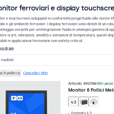
nitor ferroviari e display touchscr
tor e touchscreen sviluppati in conformità progettuale alle norme EN
ile e gli ambienti ferroviari. I display ferroviari sono dotati di un ro
ntaggio versatili per un’integrazione fluida in un’ampia gamma di app
tere a urti, vibrazioni, umidità e variazioni di temperatura, questi dis
abili in applicazioni ferroviarie non-safety-critical.
ra di più
risultati
8 pollici
Cancella i filtri
Articolo:
8VG7M
100+ pezzi 
Monitor 8 Pollici Met
Formato 4:3