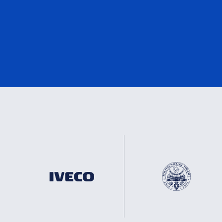
EN50155
2
eMark
2
DNV
2