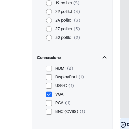
19 pollici
5
22 pollici
3
24 pollici
3
27 pollici
3
32 pollici
2
Connessione
HDMI
2
DisplayPort
1
USB-C
1
VGA
RCA
1
BNC (CVBS)
1
D