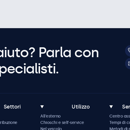
aiuto? Parla con
pecialisti.
Settori
Utilizzo
Ser
All'esterno
Centro ass
tribuzione
Chioschi e self-service
Tempi di 
Nel veicolo
Metodi di