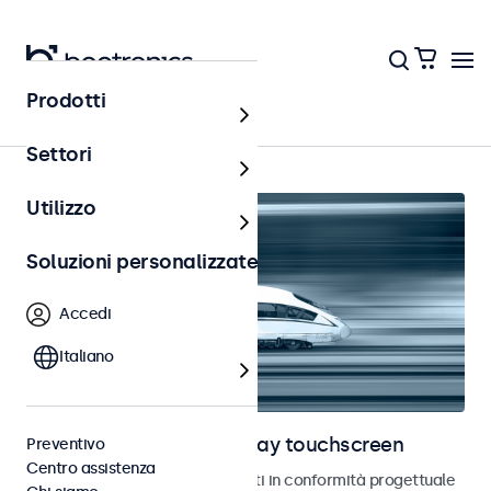
Prodotti
Ferrovia
Settori
Utilizzo
Soluzioni personalizzate
Accedi
Italiano
Monitor ferroviari e display touchscreen
Preventivo
Centro assistenza
Monitor e touchscreen sviluppati in conformità progettuale