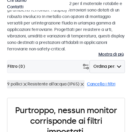
Chi siamo
alle norme EN 50155 e EN 45545-2 per il materiale rotabile e
Contatti
gli ambienti ferroviari. I display ferroviari sono dotati di un
robusto involucro in metallo con opzioni di montaggio
versatili per un’integrazione fluida in un’ampia gamma di
applicazioni ferroviarie. Progettati per resistere a urti,
vibrazioni, umidità e variazioni di temperatura, questi display
sono destinati a prestazioni affidabili in applicazioni
ferroviarie non-safety-critical.
Mostra di più
Filtro (
0
)
Ordina per:
9 pollici
Resistente all'acqua (IP65)
Cancella i filtri
Purtroppo, nessun monitor
corrisponde ai filtri
impostati.