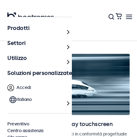
Prodotti
Ferrovia
Settori
Utilizzo
Soluzioni personalizzate
Accedi
Italiano
Monitor ferroviari e display touchscreen
Preventivo
Centro assistenza
Monitor e touchscreen sviluppati in conformità progettuale