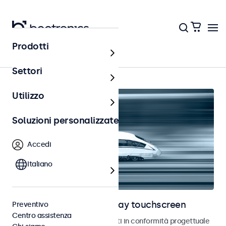
Prodotti
Home
Settori
Utilizzo
Soluzioni personalizzate
Accedi
Italiano
Monitor ferroviari e display touchscreen
Preventivo
Centro assistenza
Monitor e touchscreen sviluppati in conformità progettuale