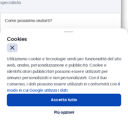
specialista.
100+ pezzi disponibili
Risoluzione 1920 x 1080 (Full HD)
Connessioni: HDMI, VGA, BNC, RCA
Montaggio: scrivania, parete, incasso
Cookies
Dimensioni esterne: 560 x 337 x 41 mm
€ 499,00
Utilizziamo cookie e tecnologie simili per funzionalità del sito
€ 608,78 IVA incl.
web, analisi, personalizzazione e pubblicità. Cookie e
Visualizza
Aggiungi al carrello
identificatori pubblicitari possono essere utilizzati per
Inviare
annunci personalizzati e non personalizzati. Con il Suo
consenso, i dati possono essere utilizzati in conformità con
il
Oppure chiamaci al
011 1962 1372
modo in cui Google utilizza i dati
.
Accetta tutto
Hai bisogno di aiuto?
Contatta i nostri esperti
Più opzioni