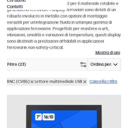
Chi siamo
alle norme EN 50155 e EN 45545-2 per il materiale rotabile e
Contatti
gli ambienti ferroviari. I display ferroviari sono dotati di un
robusto involucro in metallo con opzioni di montaggio
versatili per un’integrazione fluida in un’ampia gamma di
applicazioni ferroviarie. Progettati per resistere a urti,
vibrazioni, umidità e variazioni di temperatura, questi display
sono destinati a prestazioni affidabili in applicazioni
ferroviarie non-safety-critical.
Mostra di più
Filtro (
23
)
Ordina per:
BNC (CVBS)
Lettore multimediale USB
Cancella i filtri