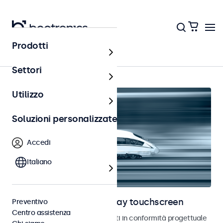
Prodotti
Home
Settori
Utilizzo
Soluzioni personalizzate
Accedi
Italiano
Monitor ferroviari e display touchscreen
Preventivo
Centro assistenza
Monitor e touchscreen sviluppati in conformità progettuale