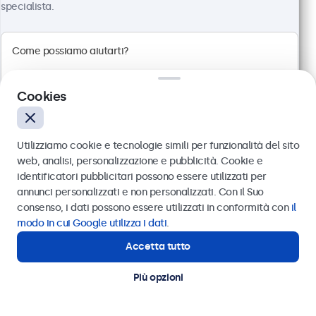
specialista.
100+ pezzi disponibili
Risoluzione 1920 x 1080 (Full HD)
Connessioni: HDMI, VGA, BNC, RCA
Montaggio: scrivania, parete, incasso
Cookies
Dimensioni esterne: 560 x 337 x 41 mm
€ 499,00
Utilizziamo cookie e tecnologie simili per funzionalità del sito
€ 608,78 IVA incl.
web, analisi, personalizzazione e pubblicità. Cookie e
Visualizza
Aggiungi al carrello
identificatori pubblicitari possono essere utilizzati per
Inviare
annunci personalizzati e non personalizzati. Con il Suo
consenso, i dati possono essere utilizzati in conformità con
il
Oppure chiamaci al
011 1962 1372
modo in cui Google utilizza i dati
.
Accetta tutto
Hai bisogno di aiuto?
Contatta i nostri esperti
Più opzioni