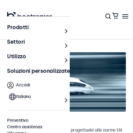
Prodotti
Home
Settori
Utilizzo
Soluzioni personalizzate
Accedi
Italiano
Monitor ferroviari
Preventivo
Centro assistenza
Monitor sviluppati in conformità progettuale alle norme EN