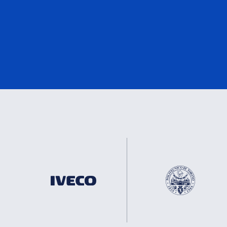
EN50155
1
eMark
1
DNV
1