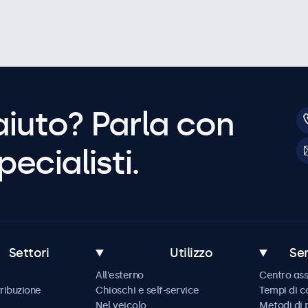
aiuto? Parla con
pecialisti.
Settori
Utilizzo
Ser
All'esterno
Centro ass
tribuzione
Chioschi e self-service
Tempi di 
Nel veicolo
Metodi di