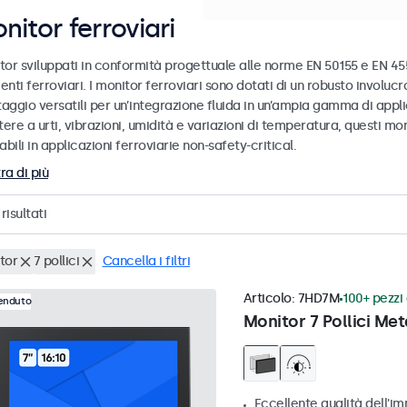
nitor ferroviari
or sviluppati in conformità progettuale alle norme EN 50155 e EN 4554
nti ferroviari. I monitor ferroviari sono dotati di un robusto involucr
ggio versatili per un’integrazione fluida in un’ampia gamma di applic
tere a urti, vibrazioni, umidità e variazioni di temperatura, questi mo
abili in applicazioni ferroviarie non-safety-critical.
ra di più
risultati
tor
7 pollici
Cancella i filtri
Articolo:
7HD7M
100+ pezzi 
venduto
Monitor 7 Pollici Met
Eccellente qualità dell'im