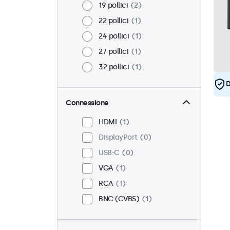
19 pollici
2
22 pollici
1
24 pollici
1
27 pollici
1
32 pollici
1
D
Connessione
HDMI
1
DisplayPort
0
USB-C
0
VGA
1
RCA
1
BNC (CVBS)
1