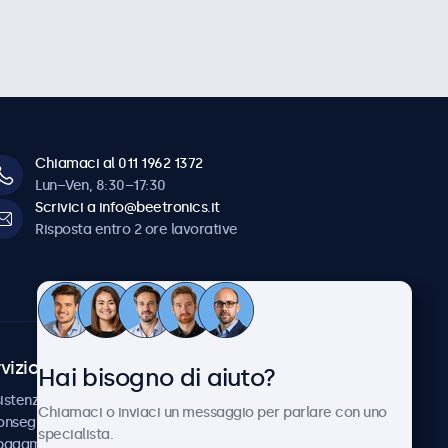
Chiamaci al 011 1962 1372
Lun–Ven, 8:30–17:30
Scrivici a info@beetronics.it
Risposta entro 2 ore lavorative
vizio Clienti
Chi siamo
Hai bisogno di aiuto?
istenza
Collaborazioni
Chiamaci o inviaci un messaggio per parlare con uno
consegna
Notizie e aggiornamenti
specialista.
 pagamento
Informazioni su