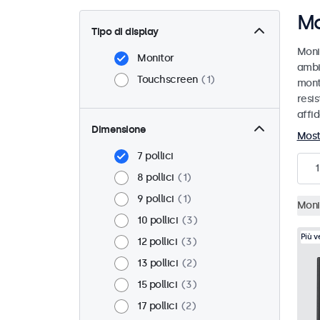
Mo
Tipo di display
Monit
Monitor
ambie
Touchscreen
1
monta
resis
affid
Dimensione
Most
7 pollici
1
8 pollici
1
9 pollici
1
Moni
10 pollici
3
Più 
12 pollici
3
13 pollici
2
15 pollici
3
17 pollici
2