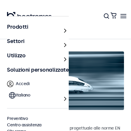
Prodotti
Home
Settori
Utilizzo
Soluzioni personalizzate
Accedi
Italiano
Monitor ferroviari
Preventivo
Centro assistenza
Monitor sviluppati in conformità progettuale alle norme EN