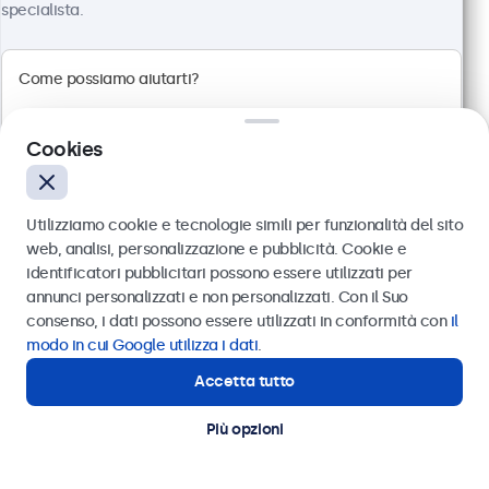
specialista.
100+ pezzi disponibili
Risoluzione 1920 x 1080 (Full HD)
Connessioni: HDMI, VGA, BNC, RCA
Montaggio: scrivania, parete, incasso
Cookies
Dimensioni esterne: 560 x 337 x 41 mm
€ 499,00
Utilizziamo cookie e tecnologie simili per funzionalità del sito
€ 608,78 IVA incl.
web, analisi, personalizzazione e pubblicità. Cookie e
Visualizza
Aggiungi al carrello
identificatori pubblicitari possono essere utilizzati per
Inviare
annunci personalizzati e non personalizzati. Con il Suo
consenso, i dati possono essere utilizzati in conformità con
il
Oppure chiamaci al
011 1962 1372
modo in cui Google utilizza i dati
.
Accetta tutto
Hai bisogno di aiuto?
Contatta i nostri esperti
Più opzioni