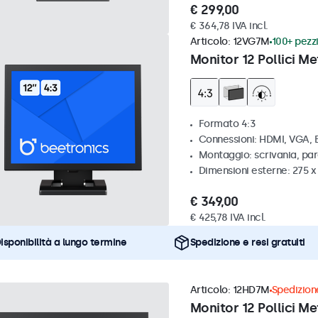
€ 299,00
€ 364,78 IVA incl.
Articolo:
12VG7M
100+ pezzi
Monitor 12 Pollici Me
Formato 4:3
Connessioni: HDMI, VGA,
Montaggio: scrivania, par
Dimensioni esterne: 275 
€ 349,00
€ 425,78 IVA incl.
isponibilità a lungo termine
Spedizione e resi gratuiti
Articolo:
12HD7M
Spedizione
Monitor 12 Pollici Me