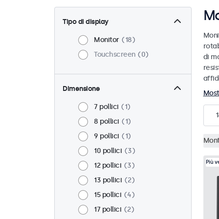
Mo
Tipo di display
Moni
Monitor
18
rotab
Touchscreen
0
di mo
resis
affid
Dimensione
Most
7 pollici
1
1
8 pollici
1
9 pollici
1
Mont
10 pollici
3
Più 
12 pollici
3
13 pollici
2
15 pollici
4
17 pollici
2