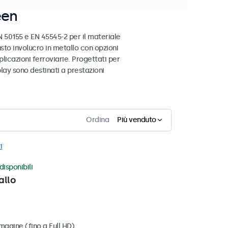
een
 50155 e EN 45545-2 per il materiale
busto involucro in metallo con opzioni
licazioni ferroviarie. Progettati per
play sono destinati a prestazioni
Ordina
Più venduto
i
disponibili
allo
magine (fino a Full HD)