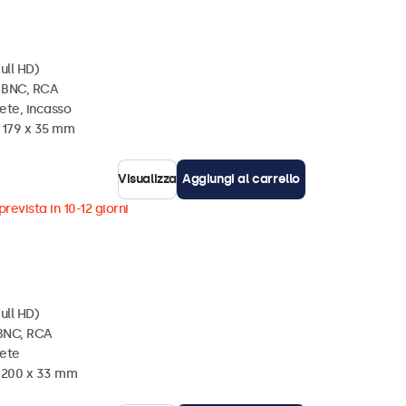
ull HD)
, BNC, RCA
ete, incasso
x 179 x 35 mm
Visualizza
Aggiungi al carrello
revista in 10-12 giorni
ull HD)
 BNC, RCA
rete
x 200 x 33 mm