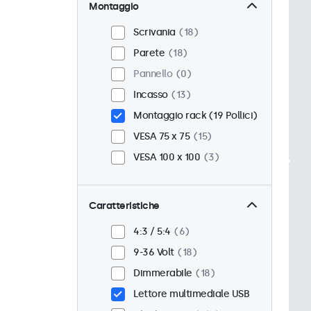
Montaggio
Scrivania
18
Parete
18
Pannello
0
Incasso
13
Montaggio rack (19 Pollici)
VESA 75 x 75
15
VESA 100 x 100
3
Caratteristiche
4:3 / 5:4
6
9-36 Volt
18
Dimmerabile
18
Lettore multimediale USB