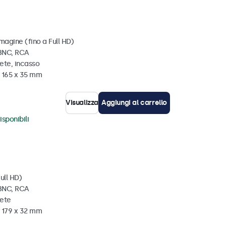
magine (fino a Full HD)
 BNC, RCA
ete, incasso
x 165 x 35 mm
Visualizza
Aggiungi al carrello
isponibili
ull HD)
 BNC, RCA
rete
x 179 x 32 mm