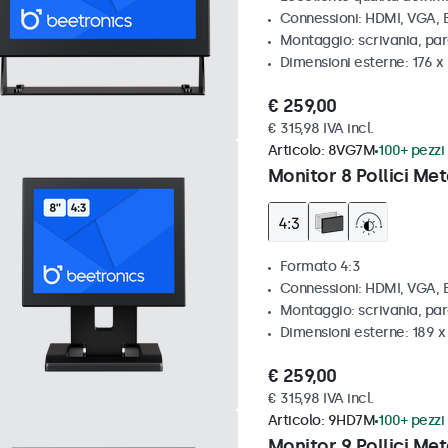
Connessioni: HDMI, VGA,
Montaggio: scrivania, par
Dimensioni esterne: 176 x
€ 259,00
€ 315,98 IVA incl.
Articolo:
8VG7M
100+ pezzi 
Monitor 8 Pollici Met
Formato 4:3
Connessioni: HDMI, VGA,
Montaggio: scrivania, par
Dimensioni esterne: 189 
€ 259,00
€ 315,98 IVA incl.
Articolo:
9HD7M
100+ pezzi 
Monitor 9 Pollici Met