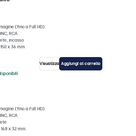
magine (fino a Full HD)
 BNC, RCA
ete, incasso
x 150 x 36 mm
Visualizza
Aggiungi al carrello
isponibili
magine (fino a Full HD)
 BNC, RCA
rete
x 168 x 32 mm