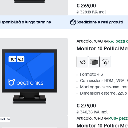
€ 269,00
€ 328,18 IVA incl.
isponibilità a lungo termine
Spedizione e resi gratuiti
Articolo:
10VG7M
36 pezzi d
Monitor 10 Pollici Me
Formato 4:3
Connessioni: HDMI, VGA,
Montaggio: scrivania, par
Dimensioni esterne: 225 
€ 279,00
€ 340,38 IVA incl.
Articolo:
10HD7M
100+ pezzi
venduto
Monitor 10 Pollici Me