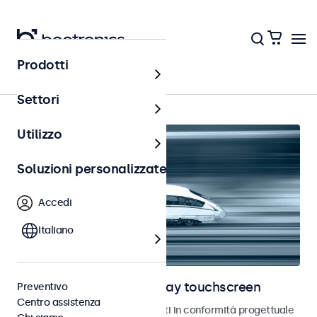
Prodotti
Home
Settori
Utilizzo
Soluzioni personalizzate
Accedi
Italiano
Monitor ferroviari e display touchscreen
Preventivo
Centro assistenza
Monitor e touchscreen sviluppati in conformità progettuale