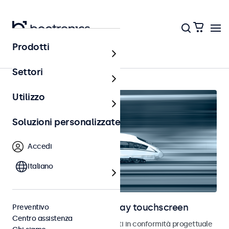
Prodotti
Home
Settori
Utilizzo
Soluzioni personalizzate
Accedi
Italiano
Monitor ferroviari e display touchscreen
Preventivo
Centro assistenza
Monitor e touchscreen sviluppati in conformità progettuale