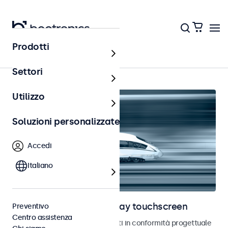
Prodotti
Home
Settori
Utilizzo
Soluzioni personalizzate
Accedi
Italiano
Monitor ferroviari e display touchscreen
Preventivo
Centro assistenza
Monitor e touchscreen sviluppati in conformità progettuale