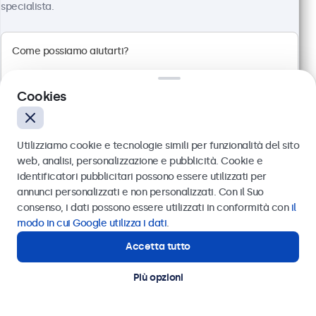
specialista.
100+ pezzi disponibili
Risoluzione 1920 x 1080 (Full HD)
Connessioni: HDMI, VGA, BNC, RCA
Montaggio: scrivania, parete, incasso
Cookies
Dimensioni esterne: 629 x 374 x 41 mm
€ 549,00
Utilizziamo cookie e tecnologie simili per funzionalità del sito
€ 669,78 IVA incl.
web, analisi, personalizzazione e pubblicità. Cookie e
Visualizza
Aggiungi al carrello
identificatori pubblicitari possono essere utilizzati per
Inviare
annunci personalizzati e non personalizzati. Con il Suo
consenso, i dati possono essere utilizzati in conformità con
il
Oppure chiamaci al
011 1962 1372
modo in cui Google utilizza i dati
.
Accetta tutto
Hai bisogno di aiuto?
Contatta i nostri esperti
Più opzioni