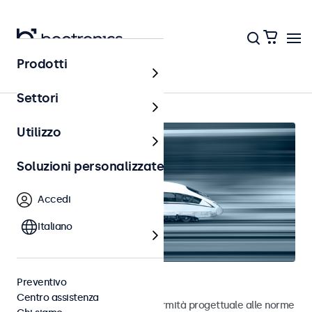
Prodotti
Home
Settori
Utilizzo
Soluzioni personalizzate
Accedi
Italiano
Touchscreen ferroviari
Preventivo
Centro assistenza
Touchscreen sviluppati in conformità progettuale alle norme