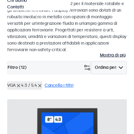
Chi siamo
alle norme EN 50155 e EN 45545-2 per il materiale rotabile e
Contatti
gli ambienti ferroviari. I display ferroviari sono dotati di un
robusto involucro in metallo con opzioni di montaggio
versatili per un’integrazione fluida in un’ampia gamma di
applicazioni ferroviarie. Progettati per resistere a urti,
vibrazioni, umidità e variazioni di temperatura, questi display
sono destinati a prestazioni affidabili in applicazioni
ferroviarie non-safety-critical.
Mostra di più
Filtro (
12
)
Ordina per:
VGA
4:3 / 5:4
Cancella i filtri