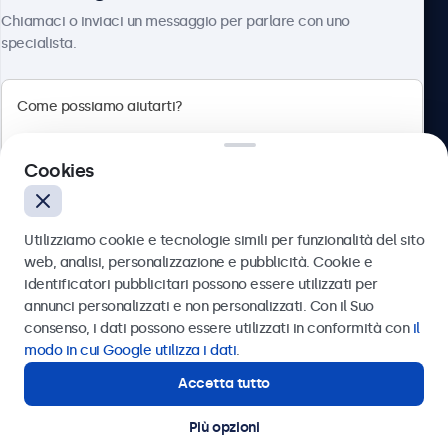
Chi siamo
Chiamaci o inviaci un messaggio per parlare con uno
specialista.
Beetronics
Cookies
Via Confienza, 10, 10121 Torino, Italia
4.8/5 la valutazione di 5000+ aziende
Utilizziamo cookie e tecnologie simili per funzionalità del sito
Italiano
web, analisi, personalizzazione e pubblicità. Cookie e
identificatori pubblicitari possono essere utilizzati per
Inviare
annunci personalizzati e non personalizzati. Con il Suo
consenso, i dati possono essere utilizzati in conformità con
il
Oppure chiamaci al
011 1962 1372
modo in cui Google utilizza i dati
.
Accetta tutto
Hai bisogno di aiuto?
Contatta i nostri esperti
Più opzioni
© 2026 Beetronics