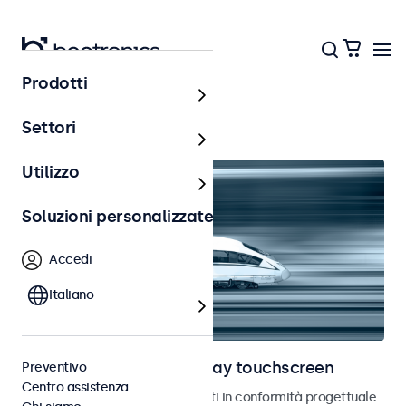
Prodotti
Home
Settori
Utilizzo
Soluzioni personalizzate
Accedi
Italiano
Monitor ferroviari e display touchscreen
Preventivo
Centro assistenza
Monitor e touchscreen sviluppati in conformità progettuale