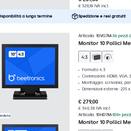
€ 328,18 IVA incl.
isponibilità a lungo termine
Spedizione e resi gratuiti
Articolo:
10VG7M
36 pezzi d
Monitor 10 Pollici Me
Formato 4:3
Connessioni: HDMI, VGA,
Montaggio: scrivania, par
Dimensioni esterne: 225 
€ 279,00
€ 340,38 IVA incl.
Articolo:
10HD7M
100+ pezzi
venduto
Monitor 10 Pollici Me