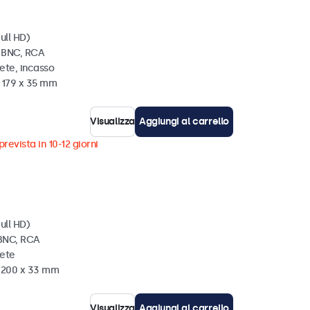
ull HD)
, BNC, RCA
ete, incasso
x 179 x 35 mm
Visualizza
Aggiungi al carrello
revista in 10-12 giorni
ull HD)
 BNC, RCA
rete
x 200 x 33 mm
Visualizza
Aggiungi al carrello