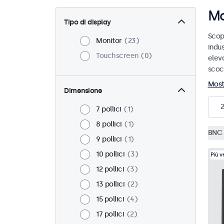
Mo
Tipo di display
Scopr
Monitor
23
indus
Touchscreen
0
elev
scoc
Most
Dimensione
7 pollici
1
8 pollici
1
BNC 
9 pollici
1
10 pollici
3
Più 
12 pollici
3
13 pollici
2
15 pollici
4
17 pollici
2