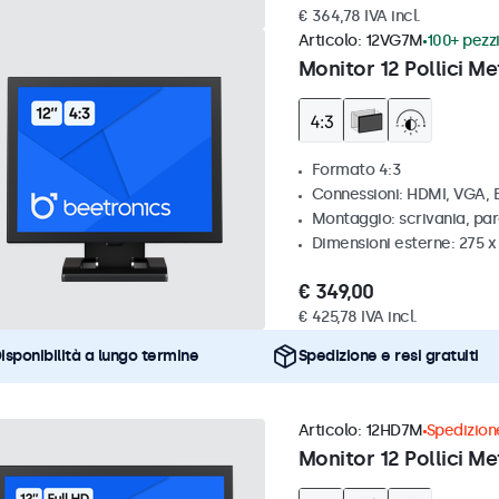
€ 364,78 IVA incl.
Articolo:
12VG7M
100+ pezzi
Monitor 12 Pollici Me
Formato 4:3
Connessioni: HDMI, VGA,
Montaggio: scrivania, par
Dimensioni esterne: 275 
€ 349,00
€ 425,78 IVA incl.
isponibilità a lungo termine
Spedizione e resi gratuiti
Articolo:
12HD7M
Spedizione
Monitor 12 Pollici Me