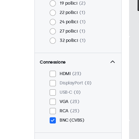
19 pollici
2
22 pollici
1
24 pollici
1
27 pollici
1
32 pollici
1
Connessione
HDMI
23
DisplayPort
0
USB-C
0
VGA
23
RCA
23
BNC (CVBS)