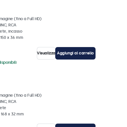
magine (fino a Full HD)
 BNC, RCA
ete, incasso
x 150 x 36 mm
Visualizza
Aggiungi al carrello
isponibili
magine (fino a Full HD)
 BNC, RCA
rete
x 168 x 32 mm