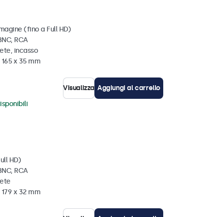
magine (fino a Full HD)
 BNC, RCA
ete, incasso
x 165 x 35 mm
Visualizza
Aggiungi al carrello
isponibili
ull HD)
 BNC, RCA
rete
x 179 x 32 mm