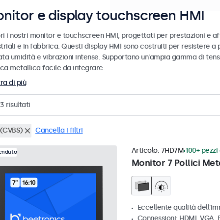
nitor e display touchscreen HMI
i i nostri monitor e touchscreen HMI, progettati per prestazioni e af
triali e in fabbrica. Questi display HMI sono costruiti per resistere a
ata umidità e vibrazioni intense. Supportano un'ampia gamma di tensi
ca metallica facile da integrare.
ra di più
23
risultati
(CVBS)
Cancella i filtri
Articolo:
7HD7M
100+ pezzi 
venduto
Monitor 7 Pollici Met
Eccellente qualità dell'im
Connessioni: HDMI, VGA,