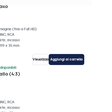
disponibili
allo
magine (fino a Full HD)
 BNC, RCA
ete, incasso
 119 x 35 mm
Visualizza
Aggiungi al carrello
disponibili
allo (4:3)
 BNC, RCA
ete, incasso