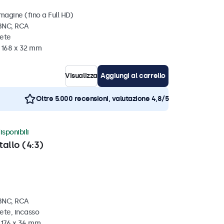
magine (fino a Full HD)
 BNC, RCA
rete
x 168 x 32 mm
Visualizza
Aggiungi al carrello
Oltre 5.000 recensioni, valutazione 4,8/5
isponibili
tallo (4:3)
 BNC, RCA
ete, incasso
x 176 x 34 mm