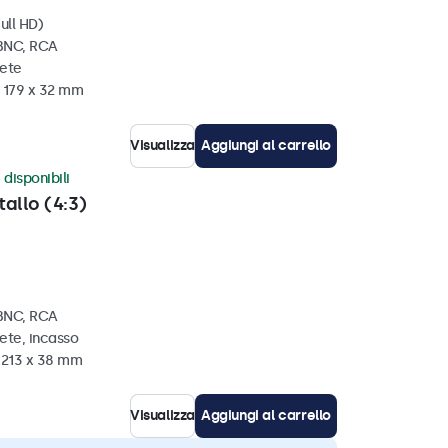
ull HD)
 BNC, RCA
rete
x 179 x 32 mm
Visualizza
Aggiungi al carrello
 disponibili
tallo (4:3)
 BNC, RCA
ete, incasso
x 213 x 38 mm
Visualizza
Aggiungi al carrello