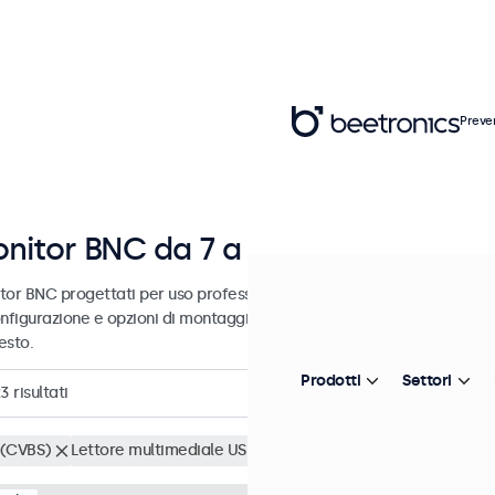
Preve
nitor BNC da 7 a 32 pollici
tor BNC progettati per uso professionale e uso continuativo. Questi
nfigurazione e opzioni di montaggio versatili, consentendo loro di in
esto.
Prodotti
Settori
23
risultati
(CVBS)
Lettore multimediale USB
Cancella i filtri