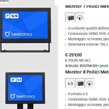
Articolo:
7HD7M
100+ pezzi 
venduto
Monitor 7 Pollici Met
Eccellente qualità dell'im
Connessioni: HDMI, VGA,
Montaggio: scrivania, par
Dimensioni esterne: 176 x
€ 259,00
€ 315,98 IVA incl.
Articolo:
8VG7M
100+ pezzi 
Monitor 8 Pollici Met
Formato 4:3
Connessioni: HDMI, VGA,
Montaggio: scrivania, par