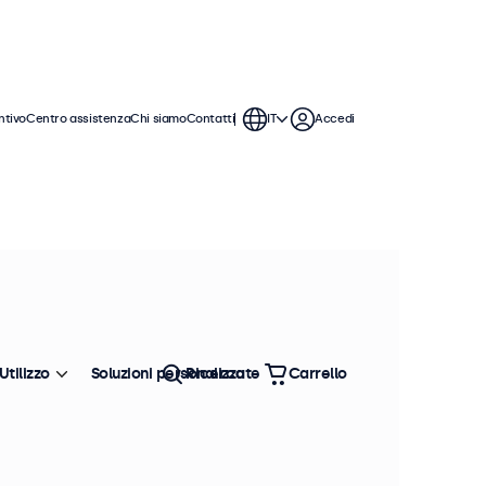
ntivo
Centro assistenza
Chi siamo
Contatti
IT
Accedi
 monitor BNC offrono ampie opzioni
tegrarsi perfettamente qualsiasi
Utilizzo
Soluzioni personalizzate
Ricerca
Carrello
Ordina
Più venduto