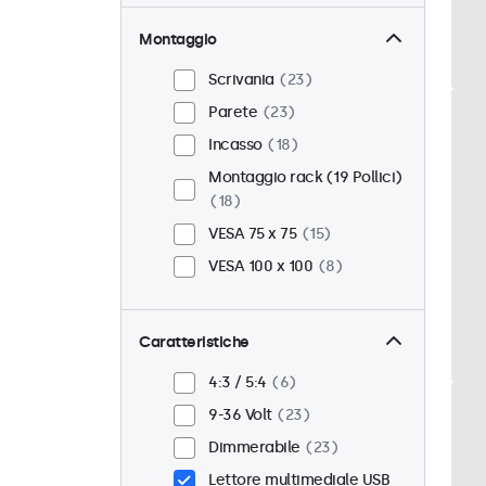
Montaggio
Scrivania
23
Parete
23
Incasso
18
Montaggio rack (19 Pollici)
18
VESA 75 x 75
15
VESA 100 x 100
8
Caratteristiche
4:3 / 5:4
6
9-36 Volt
23
Dimmerabile
23
Lettore multimediale USB