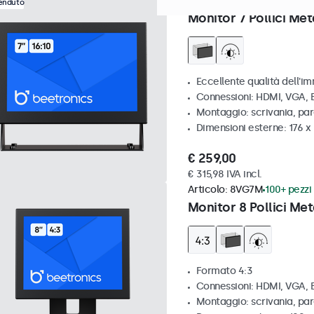
Articolo:
7HD7M
100+ pezzi 
venduto
Monitor 7 Pollici Met
Eccellente qualità dell'im
Connessioni: HDMI, VGA,
Montaggio: scrivania, par
Dimensioni esterne: 176 x
€ 259,00
€ 315,98 IVA incl.
Articolo:
8VG7M
100+ pezzi 
Monitor 8 Pollici Met
Formato 4:3
Connessioni: HDMI, VGA,
Montaggio: scrivania, par