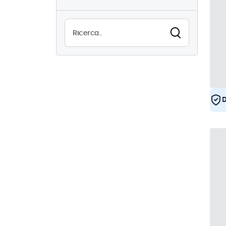
22
Utilizzo continuo (24/7)
22
Antivandalismo
1
EN50155
22
eMark
22
DNV
21
D