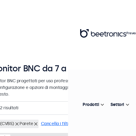
Preve
nitor BNC da 7 a 32 pollici
tor BNC progettati per uso professionale e uso continuativo. Questi
nfigurazione e opzioni di montaggio versatili, consentendo loro di in
esto.
Prodotti
Settori
2
risultati
(CVBS)
Parete
Cancella i filtri