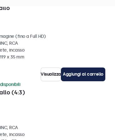
disponibili
allo
magine (fino a Full HD)
 BNC, RCA
ete, incasso
 119 x 35 mm
Visualizza
Aggiungi al carrello
disponibili
allo (4:3)
 BNC, RCA
ete, incasso