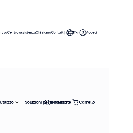
ntivo
Centro assistenza
Chi siamo
Contatti
IT
Accedi
 monitor BNC offrono ampie opzioni
tegrarsi perfettamente qualsiasi
Utilizzo
Soluzioni personalizzate
Ricerca
Carrello
Ordina
Più venduto