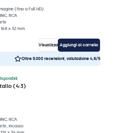
magine (fino a Full HD)
 BNC, RCA
rete
x 168 x 32 mm
Visualizza
Aggiungi al carrello
Oltre 5.000 recensioni, valutazione 4,8/5
isponibili
tallo (4:3)
 BNC, RCA
ete, incasso
x 176 x 34 mm