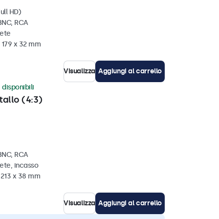
ull HD)
 BNC, RCA
rete
x 179 x 32 mm
Visualizza
Aggiungi al carrello
 disponibili
tallo (4:3)
 BNC, RCA
ete, incasso
x 213 x 38 mm
Visualizza
Aggiungi al carrello