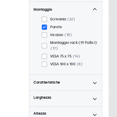
Montaggio
Scrivania
22
Parete
Incasso
18
Montaggio rack (19 Pollici)
17
VESA 75 x 75
14
VESA 100 x 100
8
Caratteristiche
4:3 / 5:4
6
Larghezza
9-36 Volt
22
Dimmerabile
22
Altezza
Lettore multimediale USB