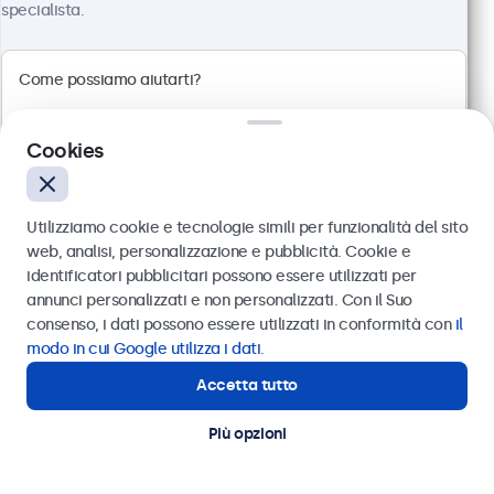
specialista.
Cookies
Utilizziamo cookie e tecnologie simili per funzionalità del sito
web, analisi, personalizzazione e pubblicità. Cookie e
identificatori pubblicitari possono essere utilizzati per
Monitor 32 Pollici Metallo
Inviare
annunci personalizzati e non personalizzati. Con il Suo
Articolo:
32HD7M
consenso, i dati possono essere utilizzati in conformità con
il
100+ pezzi disponibili
Oppure chiamaci al
011 1962 1372
modo in cui Google utilizza i dati
.
Accetta tutto
Hai bisogno di aiuto?
Contatta i nostri esperti
Risoluzione 1920 x 1080 (Full HD)
Più opzioni
Connessioni: HDMI, VGA, BNC, RCA
Montaggio: scrivania, parete, incasso
Dimensioni esterne: 726 x 420 x 42 mm