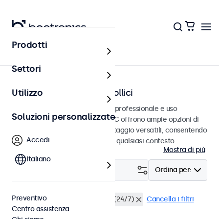
Prodotti
Home
Settori
Monitor BNC da 7 a 32 pollici
Utilizzo
Monitor BNC progettati per uso professionale e uso
Soluzioni personalizzate
continuativo. Questi monitor BNC offrono ampie opzioni di
configurazione e opzioni di montaggio versatili, consentendo
Accedi
loro di integrarsi perfettamente qualsiasi contesto.
Mostra di più
Italiano
Filtro (
22
)
Ordina per:
Preventivo
BNC (CVBS)
Utilizzo continuo (24/7)
Cancella i filtri
Centro assistenza