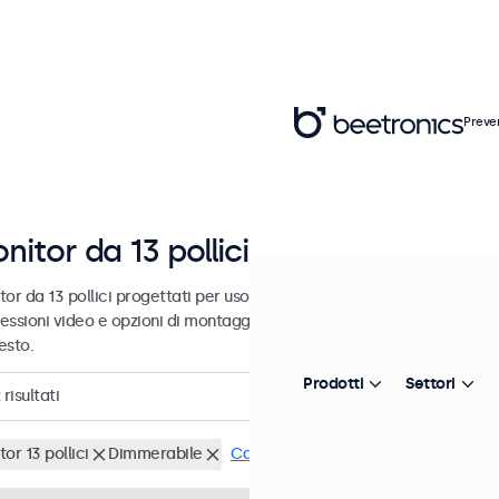
Preve
nitor da 13 pollici
or da 13 pollici progettati per uso industriale e commerciale. Questi
essioni video e opzioni di montaggio versatili, consentendo loro di i
esto.
Prodotti
Settori
risultati
or 13 pollici
Dimmerabile
Cancella i filtri