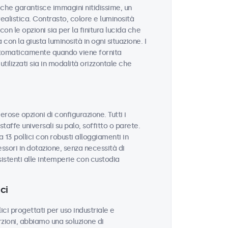
tà che garantisce immagini nitidissime, un
realistica. Contrasto, colore e luminosità
on le opzioni sia per la finitura lucida che
con la giusta luminosità in ogni situazione. I
utomaticamente quando viene fornita
tilizzati sia in modalità orizzontale che
erose opzioni di configurazione. Tutti i
taffe universali su palo, soffitto o parete.
 13 pollici con robusti alloggiamenti in
sori in dotazione, senza necessità di
sistenti alle intemperie con custodia
ci
ci progettati per uso industriale e
zioni, abbiamo una soluzione di