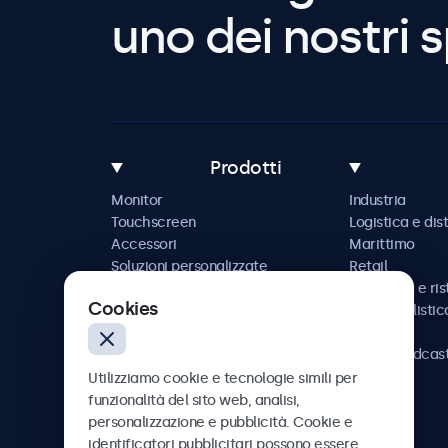
uno dei nostri s
Prodotti
Monitor
Industria
Touchscreen
Logistica e dis
Accessori
Marittimo
Soluzioni personalizzate
Retail
Ospitalità e ri
Cookies
Automobilistic
Ferrovia
AV e broadcas
Sanità
Utilizziamo cookie e tecnologie simili per
funzionalità del sito web, analisi,
personalizzazione e pubblicità. Cookie e
identificatori pubblicitari possono essere