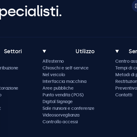
pecialisti.
Settori
Utilizzo
Ser
All'esterno
Centro ass
tribuzione
Chioschi e self-service
Tempi di 
Nel veicolo
Metodi di
Interfaccia macchina
Restituzio
storazione
Aree pubbliche
Preventivo
o
Punto vendita (POS)
Contatti
Digital Signage
t
Sale riunioni e conferenze
Videosorveglianza
Controllo accessi