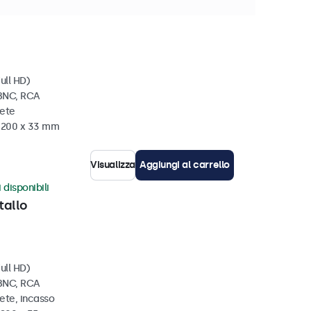
revista in 10-12 giorni
ull HD)
 BNC, RCA
rete
x 200 x 33 mm
Visualizza
Aggiungi al carrello
 disponibili
tallo
ull HD)
 BNC, RCA
ete, incasso