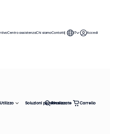
ntivo
Centro assistenza
Chi siamo
Contatti
IT
Accedi
 monitor da 13 pollici offrono varie
ntegrarsi perfettamente qualsiasi
Utilizzo
Soluzioni personalizzate
Ricerca
Carrello
Ordina
Più venduto