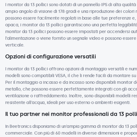
I monitor da 13 pollici sono dotati di un pannello IPS di alta quali
ampio angolo di visione di 178 gradi e una riproduzione dei colori 
possono essere facilmente regolati in base alle tue preferenze e, c
opaca, i monitor da 13 pollici garantiscono una perfetta leggibilità 
monitor da 13 pollici possono essere impostati per accendersi a
l'alimentazione o viene fornito un segnale video e possono essere u
verticale.
Opzioni di configurazione versatili
I monitor da 13 pollici offrono opzioni di montaggio versatili e num
modelli sono compatibili VESA, il che li rende facili da montare su s
Per il montaggio a incasso e da incasso sono disponibili monitor da
metallo, che possono essere perfettamente integrati con gli acces
ventilazione o raffreddamento. Inoltre, sono disponibili modelli re
resistente all'acqua, ideali per uso esterno o ambienti esigenti.
Il tuo partner nei monitor professionali da 13 polli
In Beetronics disponiamo di un'ampia gamma di monitor da 13 polli
commerciale. Con più di 60 modelli in diverse dimensioni e propor