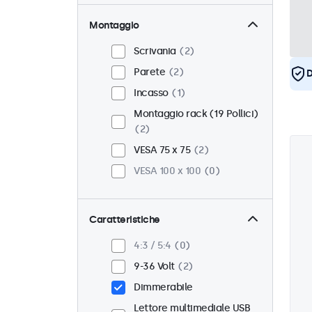
Montaggio
Scrivania
2
Parete
2
D
Incasso
1
Montaggio rack (19 Pollici)
2
VESA 75 x 75
2
VESA 100 x 100
0
Caratteristiche
4:3 / 5:4
0
9-36 Volt
2
Dimmerabile
Lettore multimediale USB