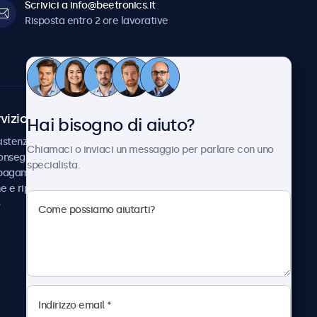
Scrivici a info@beetronics.it
Risposta entro 2 ore lavorative
vizio Clienti
Chi siamo
Hai bisogno di aiuto?
istenza
Collaborazioni
Chiamaci o inviaci un messaggio per parlare con uno
consegna
Notizie e aggiornamenti
specialista.
 pagamento
Informazioni su
ne e riparazione
Beetronics
Lavora con noi
Termini e condizioni
Informativa sulla Privacy