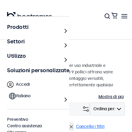
Prodotti
Monitor
Settori
Monitor da 9 pollici
Utilizzo
Monitor da 9 pollici progettati per uso industriale e
Soluzioni personalizzate
commerciale. Questi monitor da 9 pollici offrono varie
connessioni video e opzioni di montaggio versatili,
Accedi
consentendo loro di integrarsi perfettamente qualsiasi
contesto.
Italiano
Mostra di più
Filtro (
1
)
Ordina per:
Preventivo
Centro assistenza
Monitor 9 pollici
Dimmerabile
Cancella i filtri