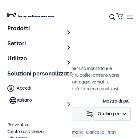
Prodotti
Monitor
Settori
Monitor da 15 pollici
Utilizzo
Monitor da 15 pollici progettati per uso industriale e
Soluzioni personalizzate
commerciale. Questi monitor da 15 pollici offrono varie
connessioni video e opzioni di montaggio versatili,
Accedi
consentendo loro di integrarsi perfettamente qualsiasi
contesto.
Italiano
Mostra di più
Filtro (
0
)
Ordina per:
Preventivo
Centro assistenza
Monitor 15 pollici
Antivandalismo
Cancella i filtri