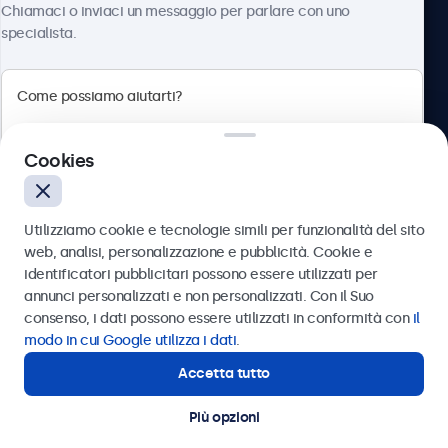
Chiamaci o inviaci un messaggio per parlare con uno
specialista.
Beetronics
Cookies
Via Confienza, 10, 10121 Torino, Italia
4.8/5 la valutazione di 5000+ aziende
Utilizziamo cookie e tecnologie simili per funzionalità del sito
Italiano
web, analisi, personalizzazione e pubblicità. Cookie e
identificatori pubblicitari possono essere utilizzati per
Inviare
annunci personalizzati e non personalizzati. Con il Suo
consenso, i dati possono essere utilizzati in conformità con
il
Oppure chiamaci al
011 1962 1372
modo in cui Google utilizza i dati
.
Accetta tutto
Hai bisogno di aiuto?
Contatta i nostri esperti
Più opzioni
© 2026 Beetronics