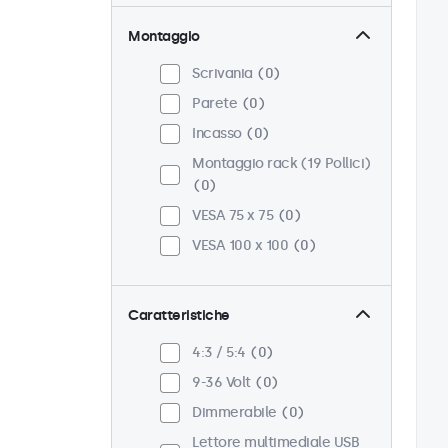
Montaggio
Scrivania
0
Parete
0
Incasso
0
Montaggio rack (19 Pollici)
0
VESA 75 x 75
0
VESA 100 x 100
0
Caratteristiche
4:3 / 5:4
0
9-36 Volt
0
Dimmerabile
0
Lettore multimediale USB