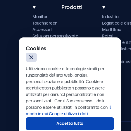
Prodotti
Monitor
Industria
Touchscreen
Logistica e dis
Accessori
Marittimo
Soluzioni personalizzate
Retail
Ospitalità e ri
Cookies
Automobilistic
Ferrovia
AV e broadcas
Sanità
Utilizziamo cookie e tecnologie simili per
funzionalità del sito web, analisi,
personalizzazione e pubblicità. Cookie e
identificatori pubblicitari possono essere
utilizzati per annunci personalizzati e non
Beetronics
personalizzati. Con il Suo consenso, i dati
possono essere utilizzati in conformità con
il
Via Confienza, 10, 10121 Torino, Italia
modo in cui Google utilizza i dati
.
Accetta tutto