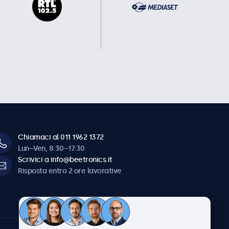
Chiamaci al 011 1962 1372
Lun–Ven, 8:30–17:30
Scrivici a info@beetronics.it
Risposta entro 2 ore lavorative