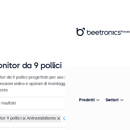
Preve
nitor da 9 pollici
or da 9 pollici progettati per uso industriale e commerciale. Questi 
essioni video e opzioni di montaggio versatili, consentendo loro di i
esto.
Prodotti
Settori
0
risultati
or 9 pollici
Antivandalismo
Cancella i filtri