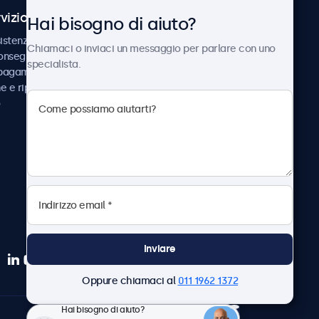
vizio Clienti
Chi siamo
Hai bisogno di aiuto?
istenza
Collaborazioni
Chiamaci o inviaci un messaggio per parlare con uno
consegna
Notizie e aggiornamenti
specialista.
 pagamento
Informazioni su
ne e riparazione
Beetronics
Lavora con noi
Termini e condizioni
Informativa sulla Privacy
Inviare
Oppure chiamaci al
011 1962 1372
Hai bisogno di aiuto?