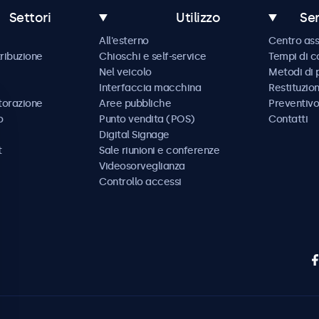
Settori
Utilizzo
Ser
All'esterno
Centro ass
tribuzione
Chioschi e self-service
Tempi di 
Nel veicolo
Metodi di
Interfaccia macchina
Restituzio
storazione
Aree pubbliche
Preventivo
o
Punto vendita (POS)
Contatti
Digital Signage
t
Sale riunioni e conferenze
Videosorveglianza
Controllo accessi