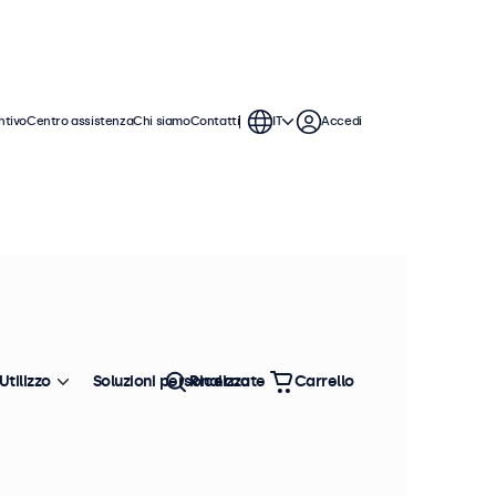
ntivo
Centro assistenza
Chi siamo
Contatti
IT
Accedi
monitor da 9 pollici offrono varie
ntegrarsi perfettamente qualsiasi
Utilizzo
Soluzioni personalizzate
Ricerca
Carrello
Ordina
Più venduto