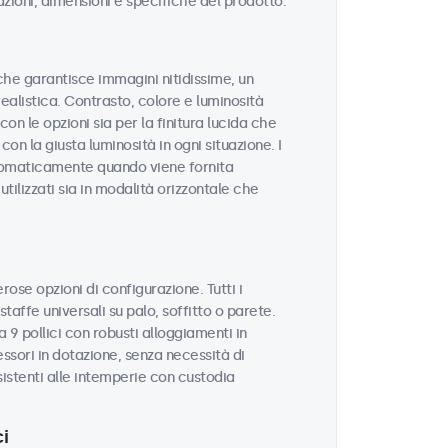
azioni, dimensioni e specifiche del prodotto.
à che garantisce immagini nitidissime, un
realistica. Contrasto, colore e luminosità
on le opzioni sia per la finitura lucida che
con la giusta luminosità in ogni situazione. I
utomaticamente quando viene fornita
tilizzati sia in modalità orizzontale che
rose opzioni di configurazione. Tutti i
taffe universali su palo, soffitto o parete.
 9 pollici con robusti alloggiamenti in
sori in dotazione, senza necessità di
sistenti alle intemperie con custodia
i