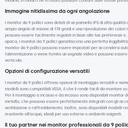
modelli, in modo che in futuro possiate contare sulle stesse prest
Immagine nitidissima da ogni angolazione
I monitor da 9 pollici sono dotati di un pannello IPS di alta qualit
ampio angolo di visione di 178 gradi e una riproduzione dei colori 
possono essere facilmente regolati in base alle tue preferenze e, c
opaca, i monitor da 9 pollici garantiscono una perfetta leggibilità 
monitor da 9 pollici possono essere impostati per accendersi a
l'alimentazione o viene fornito un segnale video e possono essere u
verticale.
Opzioni di configurazione versatili
I monitor da 9 pollici offrono opzioni di montaggio versatili e nume
modelli sono compatibili VESA, il che li rende facili da montare su s
Per il montaggio a incasso e da incasso sono disponibili monitor da
metallo, che possono essere perfettamente integrati con gli acces
ventilazione o raffreddamento. Inoltre, sono disponibili modelli re
resistente all'acqua, ideali per uso esterno o ambienti esigenti.
Il tuo partner nei monitor professionali da 9 pollic