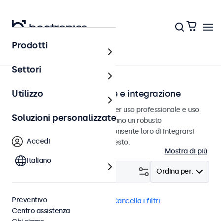
Prodotti
Home
Settori
Monitor per installazione e integrazione
Utilizzo
Monitor ad incasso progettati per uso professionale e uso
Soluzioni personalizzate
continuativo. Questi monitor hanno un robusto
alloggiamento in metallo che consente loro di integrarsi
Accedi
perfettamente in qualsiasi contesto.
Mostra di più
Italiano
Filtro (
2
)
Ordina per:
Preventivo
Incasso
Monitor 15 pollici
Cancella i filtri
Centro assistenza