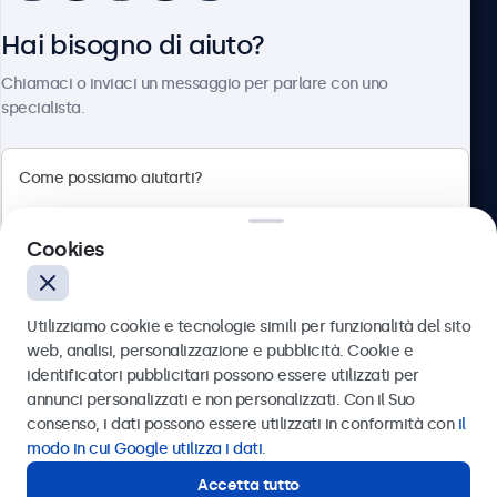
Hai bisogno di aiuto?
Chi siamo
Chiamaci o inviaci un messaggio per parlare con uno
specialista.
Beetronics
Cookies
Via Confienza, 10, 10121 Torino, Italia
4.8/5 la valutazione di 5000+ aziende
Utilizziamo cookie e tecnologie simili per funzionalità del sito
Italiano
web, analisi, personalizzazione e pubblicità. Cookie e
identificatori pubblicitari possono essere utilizzati per
Inviare
annunci personalizzati e non personalizzati. Con il Suo
consenso, i dati possono essere utilizzati in conformità con
il
Oppure chiamaci al
011 1962 1372
modo in cui Google utilizza i dati
.
Accetta tutto
Hai bisogno di aiuto?