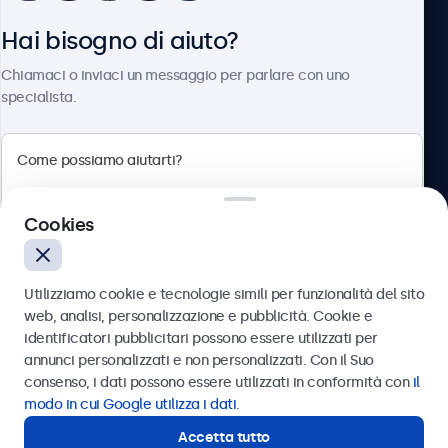
Hai bisogno di aiuto?
Chi siamo
Chiamaci o inviaci un messaggio per parlare con uno
specialista.
Beetronics
Cookies
Via Confienza, 10, 10121 Torino, Italia
4.8/5 la valutazione di 5000+ aziende
Utilizziamo cookie e tecnologie simili per funzionalità del sito
Italiano
web, analisi, personalizzazione e pubblicità. Cookie e
identificatori pubblicitari possono essere utilizzati per
Inviare
annunci personalizzati e non personalizzati. Con il Suo
consenso, i dati possono essere utilizzati in conformità con
il
Oppure chiamaci al
011 1962 1372
modo in cui Google utilizza i dati
.
Accetta tutto
Hai bisogno di aiuto?