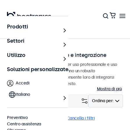
Prodotti
Home
Settori
Monitor per installazione e integrazione
Utilizzo
Monitor ad incasso progettati per uso professionale e uso
Soluzioni personalizzate
continuativo. Questi monitor hanno un robusto
alloggiamento in metallo che consente loro di integrarsi
Accedi
perfettamente in qualsiasi contesto.
Mostra di più
Italiano
Filtro (
2
)
Ordina per:
Preventivo
Incasso
Monitor 22 pollici
Cancella i filtri
Centro assistenza