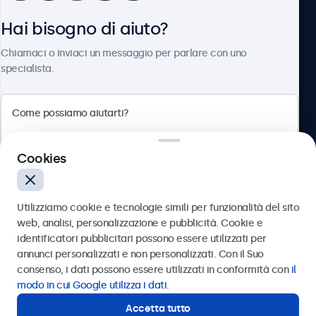
Hai bisogno di aiuto?
Chi siamo
Chiamaci o inviaci un messaggio per parlare con uno
specialista.
Beetronics
Cookies
Via Confienza, 10, 10121 Torino, Italia
4.8/5 la valutazione di 5000+ aziende
Utilizziamo cookie e tecnologie simili per funzionalità del sito
Italiano
web, analisi, personalizzazione e pubblicità. Cookie e
identificatori pubblicitari possono essere utilizzati per
Inviare
annunci personalizzati e non personalizzati. Con il Suo
consenso, i dati possono essere utilizzati in conformità con
il
Oppure chiamaci al
011 1962 1372
modo in cui Google utilizza i dati
.
Accetta tutto
Hai bisogno di aiuto?