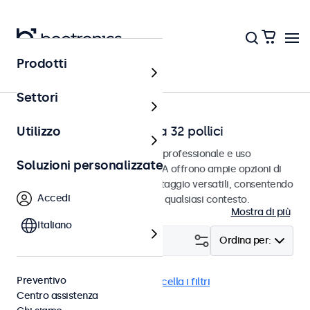
Prodotti
Home
Settori
Monitor video RCA da 7 a 32 pollici
Utilizzo
Monitor RCA progettati per uso professionale e uso
Soluzioni personalizzate
continuativo. Questi monitor RCA offrono ampie opzioni di
configurazione e opzioni di montaggio versatili, consentendo
Accedi
loro di integrarsi perfettamente qualsiasi contesto.
Mostra di più
Italiano
Filtro (
2
)
Ordina per:
Preventivo
RCA
Monitor 17 pollici
Cancella i filtri
Centro assistenza