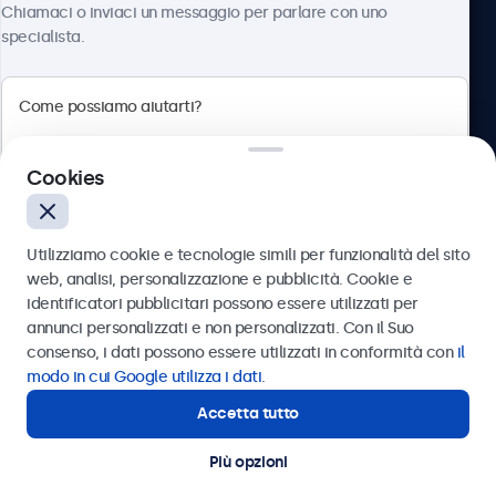
Chiamaci o inviaci un messaggio per parlare con uno
specialista.
Beetronics
Cookies
Via Confienza, 10, 10121 Torino, Italia
4.8/5 la valutazione di 5000+ aziende
Utilizziamo cookie e tecnologie simili per funzionalità del sito
Italiano
web, analisi, personalizzazione e pubblicità. Cookie e
identificatori pubblicitari possono essere utilizzati per
Inviare
annunci personalizzati e non personalizzati. Con il Suo
consenso, i dati possono essere utilizzati in conformità con
il
Oppure chiamaci al
011 1962 1372
modo in cui Google utilizza i dati
.
Accetta tutto
Hai bisogno di aiuto?
Contatta i nostri esperti
Più opzioni
© 2026 Beetronics