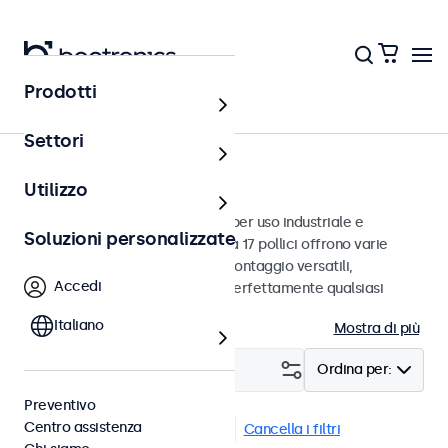
Prodotti
Monitor
Settori
Monitor da 17 pollici
Utilizzo
Monitor da 17 pollici progettati per uso industriale e
Soluzioni personalizzate
commerciale. Questi monitor da 17 pollici offrono varie
connessioni video e opzioni di montaggio versatili,
Accedi
consentendo loro di integrarsi perfettamente qualsiasi
contesto.
Italiano
Mostra di più
Filtro (
0
)
Ordina per:
Preventivo
Centro assistenza
Monitor 17 pollici
BNC (SDI)
Cancella i filtri