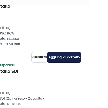
 disponibili
tallo
ull HD)
 BNC, RCA
ete, incasso
x 308 x 40 mm
Visualizza
Aggiungi al carrello
isponibili
tallo SDI
ull HD)
SDI (2x ingresso + 2x uscita)
rete, scrivania