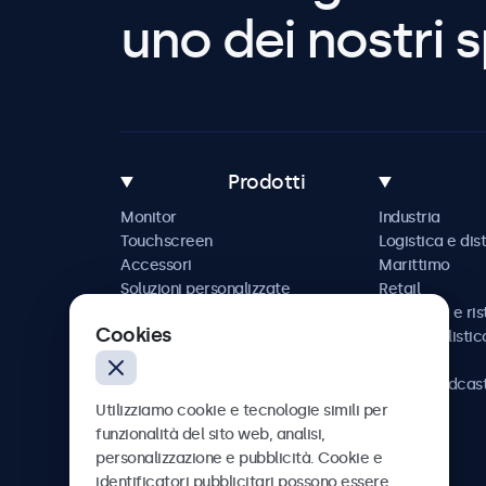
uno dei nostri s
Prodotti
Monitor
Industria
Touchscreen
Logistica e dis
Accessori
Marittimo
Soluzioni personalizzate
Retail
Ospitalità e ri
Cookies
Automobilistic
Ferrovia
AV e broadcas
Sanità
Utilizziamo cookie e tecnologie simili per
funzionalità del sito web, analisi,
personalizzazione e pubblicità. Cookie e
identificatori pubblicitari possono essere