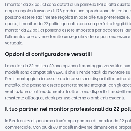
I monitor da 22 pollici sono dotati di un pannello IPS di alta quali
ampio angolo di visione di 178 gradi e una riproduzione dei colori 
possono essere facilmente regolati in base alle tue preferenze e, c
opaca, i monitor da 22 pollici garantiscono una perfetta leggibilità
monitor da 22 pollici possono essere impostati per accendersi a
l'alimentazione o viene fornito un segnale video e possono essere u
verticale.
Opzioni di configurazione versatili
I monitor da 22 pollici offrono opzioni di montaggio versatili e num
modelli sono compatibili VESA, il che li rende facili da montare su s
Per il montaggio a incasso e da incasso sono disponibili monitor da
metallo, che possono essere perfettamente integrati con gli acces
ventilazione o raffreddamento. Inoltre, sono disponibili modelli re
resistente all'acqua, ideali per uso esterno o ambienti esigenti.
Il tuo partner nei monitor professionali da 22 poll
In Beetronics disponiamo di un'ampia gamma di monitor da 22 polli
commerciale. Con più di 60 modelli in diverse dimensioni e propor