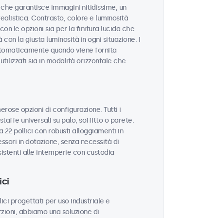
tà che garantisce immagini nitidissime, un
realistica. Contrasto, colore e luminosità
on le opzioni sia per la finitura lucida che
 con la giusta luminosità in ogni situazione. I
utomaticamente quando viene fornita
tilizzati sia in modalità orizzontale che
erose opzioni di configurazione. Tutti i
taffe universali su palo, soffitto o parete.
 22 pollici con robusti alloggiamenti in
sori in dotazione, senza necessità di
sistenti alle intemperie con custodia
ici
ci progettati per uso industriale e
zioni, abbiamo una soluzione di