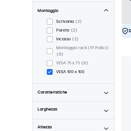
Montaggio
Scrivania
2
Parete
2
D
Incasso
2
Montaggio rack (19 Pollici)
0
VESA 75 x 75
0
VESA 100 x 100
Caratteristiche
4:3 / 5:4
0
Larghezza
9-36 Volt
2
Dimmerabile
2
Altezza
Lettore multimediale USB