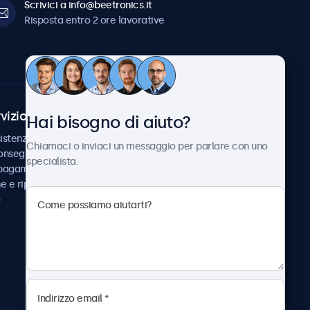
Scrivici a info@beetronics.it
Risposta entro 2 ore lavorative
vizio Clienti
Chi siamo
Hai bisogno di aiuto?
istenza
Collaborazioni
Chiamaci o inviaci un messaggio per parlare con uno
consegna
Notizie e aggiornamenti
specialista.
 pagamento
Informazioni su
ne e riparazione
Beetronics
Lavora con noi
Termini e condizioni
Informativa sulla Privacy