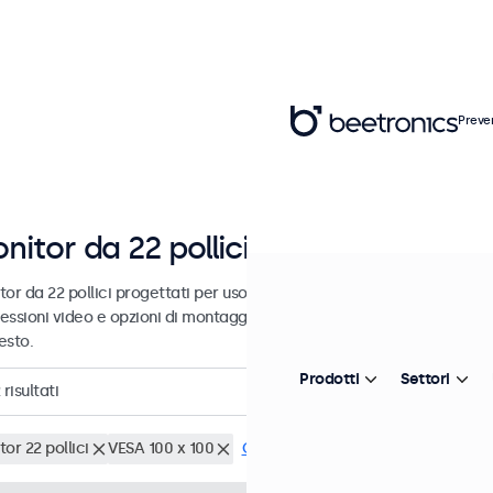
Preve
nitor da 22 pollici
or da 22 pollici progettati per uso industriale e commerciale. Questi
essioni video e opzioni di montaggio versatili, consentendo loro di i
esto.
Prodotti
Settori
risultati
or 22 pollici
VESA 100 x 100
Cancella i filtri