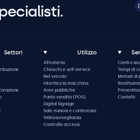
pecialisti.
Settori
Utilizzo
Ser
All'esterno
Centro ass
tribuzione
Chioschi e self-service
Tempi di 
Nel veicolo
Metodi di
Interfaccia macchina
Restituzio
storazione
Aree pubbliche
Preventivo
o
Punto vendita (POS)
Contatti
Digital Signage
t
Sale riunioni e conferenze
Videosorveglianza
Controllo accessi