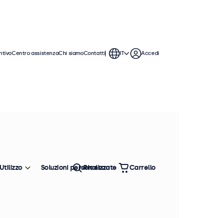
ntivo
Centro assistenza
Chi siamo
Contatti
IT
Accedi
 monitor da 22 pollici offrono varie
ntegrarsi perfettamente qualsiasi
Utilizzo
Soluzioni personalizzate
Ricerca
Carrello
Ordina
Più venduto