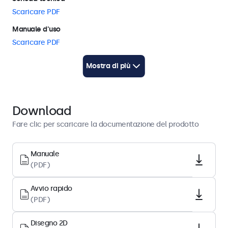
Scaricare PDF
Manuale d'uso
Scaricare PDF
Avvio rapido
Mostra di più
Scaricare PDF
Architettura del display
Download
Diagonale
Fare clic per scaricare la documentazione del prodotto
21.6 pollici (549 mm)
Rapporto d’aspetto
Manuale
(PDF)
16:9 (4:3 regolabile)
Risoluzione del display
Avvio rapido
1920 x 1080
(PDF)
Pixel per pollice
Disegno 2D
102 PPI