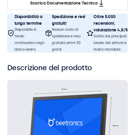
Scarica Documentazione Tecnica
Disponibilità a
Spedizione e resi
Oltre 5.000
lungo termine
gratuiti
recensioni,
Disponibile in
Nessun costo di
valutazione 4,8/5
modo
spedizione e reso
Scelto dai principali
continuativo negli
gratuito entro 30
leader del settore a
anni a venire.
giorni.
livello mondiale.
Descrizione del prodotto