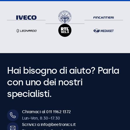
I pulsanti di controllo possono essere bloccati.
Acensione automatica
Si accende automaticamente quando riceve segnale o
alimentazione.
Dimmerabile
Luminosità della retroilluminazione regolabile tramite
telecomando o dimmer opzionale.
Immagine Specchiata
Compatibile con teleprompter. L’immagine può essere
Hai bisogno di aiuto? Parla
specchiata orizzontalmente e verticalmente.
con uno dei nostri
Connettività
specialisti.
HDMI ingresso
1x
Chiamaci al 011 1962 1372
HDMI uscita
Lun–Ven, 8:30–17:30
Scrivici a info@beetronics.it
1x