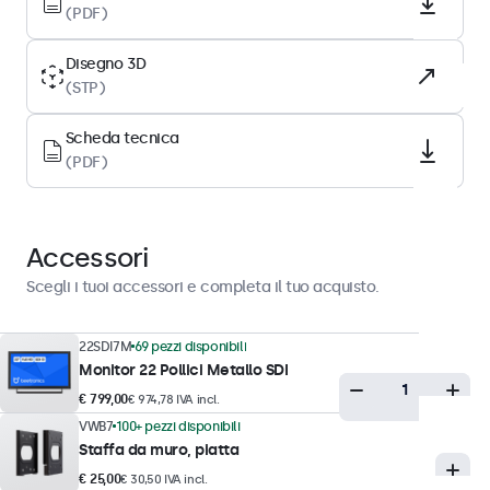
(PDF)
Tipo di pannello
IPS-LCD
Disegno 3D
(STP)
Retroilluminazione
LED
Scheda tecnica
(PDF)
Superficie
Rivestimento duro anti-abbagliamento (3H)
Orientamento supportato
Accessori
Orizzontale, verticale, rivolto verso l'alto
Scegli i tuoi accessori e completa il tuo acquisto.
Prestazioni del display
22SDI7M
69 pezzi disponibili
Luminosità massima
Monitor 22 Pollici Metallo SDI
350 nits (tipico)
€ 799,00
€ 974,78 IVA incl.
VWB7
100+ pezzi disponibili
Luminosità minima
Staffa da muro, piatta
1 nit
€ 25,00
€ 30,50 IVA incl.