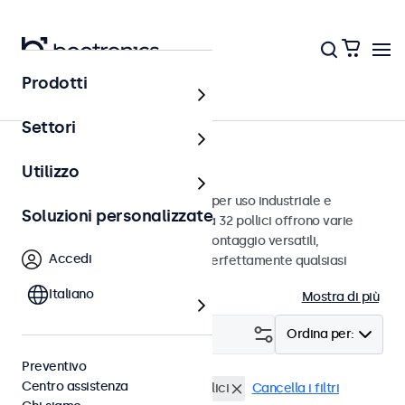
Prodotti
Home
Settori
Monitor da 32 pollici
Utilizzo
Monitor da 32 pollici progettati per uso industriale e
Soluzioni personalizzate
commerciale. Questi monitor da 32 pollici offrono varie
connessioni video e opzioni di montaggio versatili,
Accedi
consentendo loro di integrarsi perfettamente qualsiasi
contesto.
Italiano
Mostra di più
Filtro (
0
)
Ordina per:
Preventivo
Centro assistenza
Alta luminosità
Monitor 32 pollici
Cancella i filtri