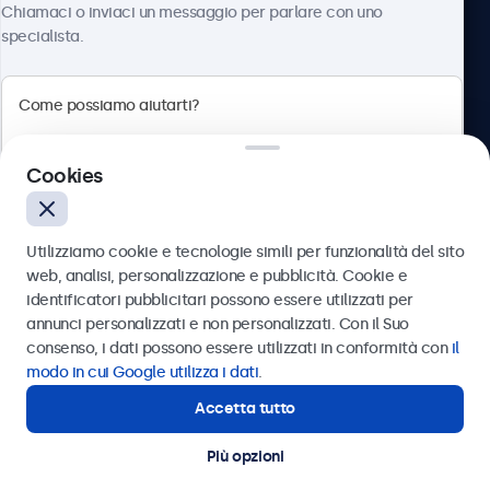
Chiamaci o inviaci un messaggio per parlare con uno
specialista.
Beetronics
Cookies
Via Confienza, 10, 10121 Torino, Italia
4.8/5 la valutazione di 5000+ aziende
Utilizziamo cookie e tecnologie simili per funzionalità del sito
Italiano
web, analisi, personalizzazione e pubblicità. Cookie e
identificatori pubblicitari possono essere utilizzati per
Inviare
annunci personalizzati e non personalizzati. Con il Suo
consenso, i dati possono essere utilizzati in conformità con
il
Oppure chiamaci al
011 1962 1372
modo in cui Google utilizza i dati
.
Accetta tutto
Hai bisogno di aiuto?
Contatta i nostri esperti
Più opzioni
© 2026 Beetronics