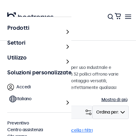
Prodotti
Monitor
Settori
Monitor da 32 pollici
Utilizzo
Monitor da 32 pollici progettati per uso industriale e
Soluzioni personalizzate
commerciale. Questi monitor da 32 pollici offrono varie
connessioni video e opzioni di montaggio versatili,
Accedi
consentendo loro di integrarsi perfettamente qualsiasi
contesto.
Italiano
Mostra di più
Filtro (
0
)
Ordina per:
Preventivo
Centro assistenza
Monitor 32 pollici
DNV
Cancella i filtri