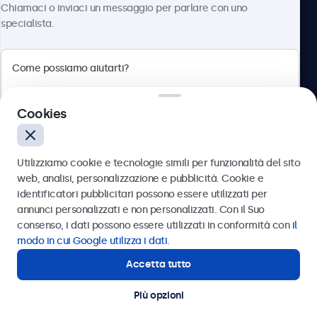
Chiamaci o inviaci un messaggio per parlare con uno
specialista.
Beetronics
Cookies
Via Confienza, 10, 10121 Torino, Italia
4.8/5 la valutazione di 5000+ aziende
Utilizziamo cookie e tecnologie simili per funzionalità del sito
Italiano
web, analisi, personalizzazione e pubblicità. Cookie e
identificatori pubblicitari possono essere utilizzati per
Inviare
annunci personalizzati e non personalizzati. Con il Suo
consenso, i dati possono essere utilizzati in conformità con
il
Oppure chiamaci al
011 1962 1372
modo in cui Google utilizza i dati
.
Accetta tutto
Hai bisogno di aiuto?
Contatta i nostri esperti
Più opzioni
© 2026 Beetronics