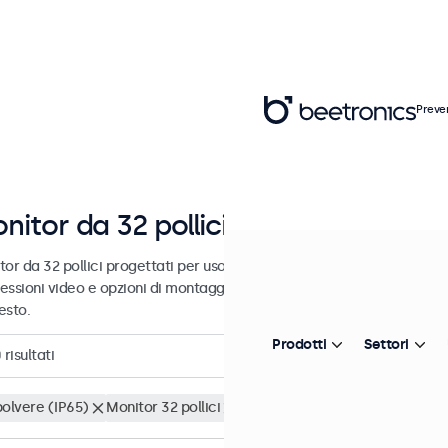
Preve
nitor da 32 pollici
or da 32 pollici progettati per uso industriale e commerciale. Questi
essioni video e opzioni di montaggio versatili, consentendo loro di i
esto.
Prodotti
Settori
0
risultati
polvere (IP65)
Monitor 32 pollici
Cancella i filtri