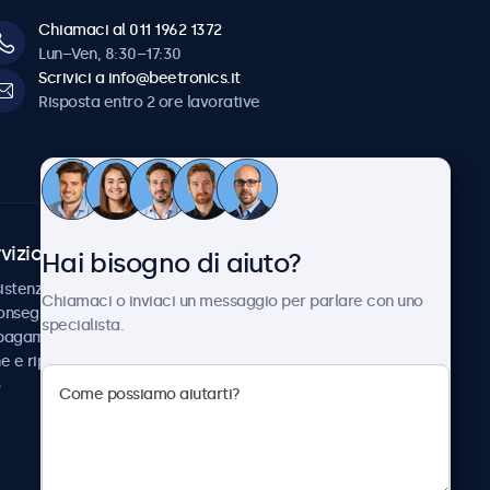
Chiamaci al 011 1962 1372
Lun–Ven, 8:30–17:30
Scrivici a info@beetronics.it
Risposta entro 2 ore lavorative
vizio Clienti
Chi siamo
Hai bisogno di aiuto?
istenza
Collaborazioni
Chiamaci o inviaci un messaggio per parlare con uno
consegna
Notizie e aggiornamenti
specialista.
 pagamento
Informazioni su
ne e riparazione
Beetronics
Lavora con noi
Termini e condizioni
Informativa sulla Privacy