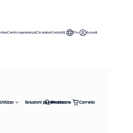
ntivo
Centro assistenza
Chi siamo
Contatti
IT
Accedi
 monitor da 32 pollici offrono varie
ntegrarsi perfettamente qualsiasi
Utilizzo
Soluzioni personalizzate
Ricerca
Carrello
Ordina
Più venduto