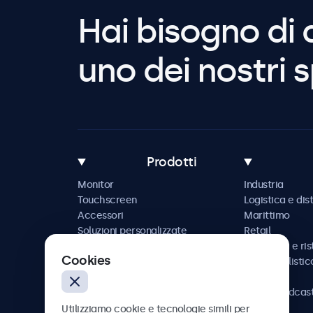
Hai bisogno di 
uno dei nostri s
Prodotti
Monitor
Industria
Touchscreen
Logistica e dis
Accessori
Marittimo
Soluzioni personalizzate
Retail
Ospitalità e ri
Cookies
Automobilistic
Ferrovia
AV e broadcas
Sanità
Utilizziamo cookie e tecnologie simili per