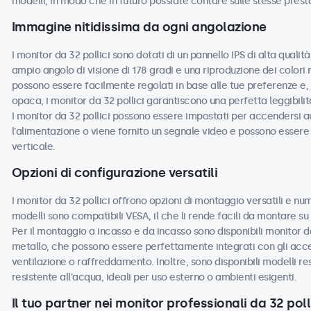
modelli, in modo che in futuro possiate contare sulle stesse prest
Immagine nitidissima da ogni angolazione
I monitor da 32 pollici sono dotati di un pannello IPS di alta quali
ampio angolo di visione di 178 gradi e una riproduzione dei colori 
possono essere facilmente regolati in base alle tue preferenze e, c
opaca, i monitor da 32 pollici garantiscono una perfetta leggibilità
I monitor da 32 pollici possono essere impostati per accendersi
l'alimentazione o viene fornito un segnale video e possono essere u
verticale.
Opzioni di configurazione versatili
I monitor da 32 pollici offrono opzioni di montaggio versatili e num
modelli sono compatibili VESA, il che li rende facili da montare su s
Per il montaggio a incasso e da incasso sono disponibili monitor da
metallo, che possono essere perfettamente integrati con gli acces
ventilazione o raffreddamento. Inoltre, sono disponibili modelli re
resistente all'acqua, ideali per uso esterno o ambienti esigenti.
Il tuo partner nei monitor professionali da 32 poll