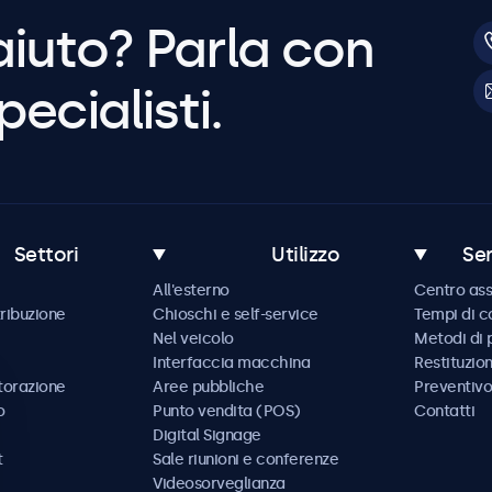
aiuto? Parla con
pecialisti.
Settori
Utilizzo
Ser
All'esterno
Centro ass
tribuzione
Chioschi e self-service
Tempi di 
Nel veicolo
Metodi di
Interfaccia macchina
Restituzio
storazione
Aree pubbliche
Preventivo
o
Punto vendita (POS)
Contatti
Digital Signage
t
Sale riunioni e conferenze
Videosorveglianza