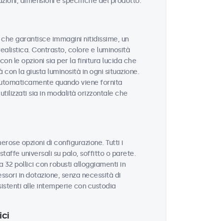
azioni, dimensioni e specifiche del prodotto.
tà che garantisce immagini nitidissime, un
realistica. Contrasto, colore e luminosità
on le opzioni sia per la finitura lucida che
 con la giusta luminosità in ogni situazione.
 automaticamente quando viene fornita
tilizzati sia in modalità orizzontale che
erose opzioni di configurazione. Tutti i
taffe universali su palo, soffitto o parete.
 32 pollici con robusti alloggiamenti in
sori in dotazione, senza necessità di
sistenti alle intemperie con custodia
ici