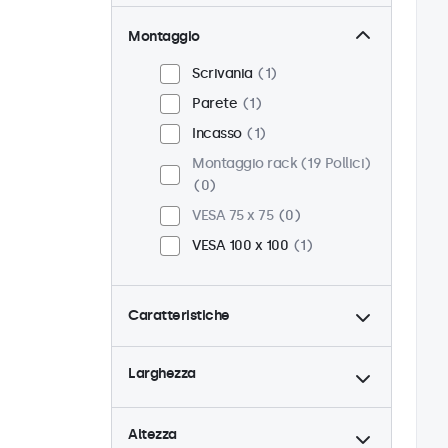
Montaggio
Scrivania
1
Parete
1
Incasso
1
Montaggio rack (19 Pollici)
0
VESA 75 x 75
0
VESA 100 x 100
1
Caratteristiche
4:3 / 5:4
0
Larghezza
9-36 Volt
1
Dimmerabile
1
Altezza
Lettore multimediale USB